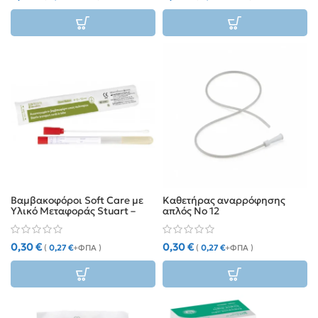
Βαμβακοφόροι Soft Care με
Καθετήρας αναρρόφησης
Υλικό Μεταφοράς Stuart –
απλός Νο 12
Αποστειρωμένοι (1 τεμ.)
0,30
€
0,30
€
(
0,27
€
+ΦΠΑ )
(
0,27
€
+ΦΠΑ )