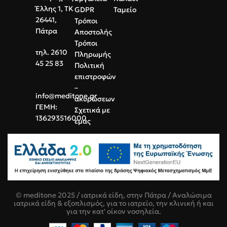
Έλλης 1, ΤΚ
GDPR
Ταμείο
26441,
Τρόποι
Πάτρα
Αποστολής
Τρόποι
τηλ. 2610
Πληρωμής
45 25 83
Πολιτική
επιστροφών
–
info@meditone.gr
ακυρώσεων
ΓΕΜΗ:
Σχετικά με
136293516000
εμάς
© meditone 2025 / ιατρικά είδη, στην Πάτρα / Αναλώσιμα
ιατρικά είδη & εξοπλισμός, για το ιατρείο, την κλινική ή και
για την κατ' οίκον νοσηλεία.