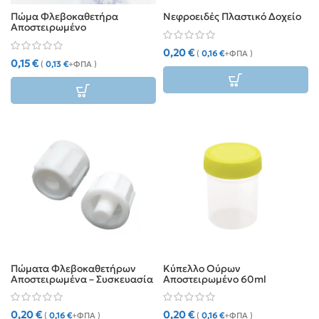
Πώμα Φλεβοκαθετήρα
Νεφροειδές Πλαστικό Δοχείο
Αποστειρωμένο
0,20
€
(
0,16
€
+ΦΠΑ )
0,15
€
(
0,13
€
+ΦΠΑ )
Πώματα Φλεβοκαθετήρων
Κύπελλο Ούρων
Αποστειρωμένα – Συσκευασία
Αποστειρωμένο 60ml
4 Τεμαχίων
0,20
€
0,20
€
(
0,16
€
+ΦΠΑ )
(
0,16
€
+ΦΠΑ )