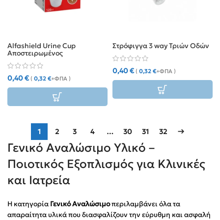
Alfashield Urine Cup
Στρόφιγγα 3 way Τριών Οδών
Αποστειρωμένος
Ουροσυλλέκτης 120ml
0,40
€
(
0,32
€
+ΦΠΑ )
0,40
€
(
0,32
€
+ΦΠΑ )
1
2
3
4
…
30
31
32
→
Γενικό Αναλώσιμο Υλικό –
Ποιοτικός Εξοπλισμός για Κλινικές
και Ιατρεία
Η κατηγορία
Γενικό Αναλώσιμο
περιλαμβάνει όλα τα
απαραίτητα υλικά που διασφαλίζουν την εύρυθμη και ασφαλή