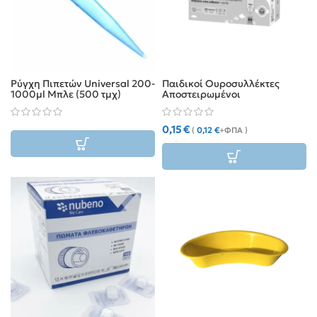
Ρύγχη Πιπετών Universal 200-
Παιδικοί Ουροσυλλέκτες
1000μl Μπλε (500 τμχ)
Αποστειρωμένοι
0,15
€
(
0,12
€
+ΦΠΑ )