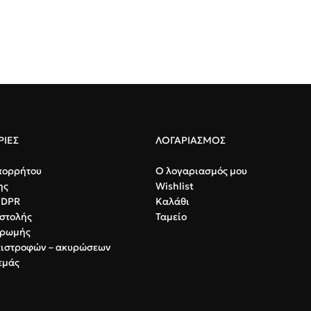
ΙΕΣ
ΛΟΓΑΡΙΑΣΜΟΣ
πορρήτου
Ο λογαριασμός μου
ης
Wishlist
GDPR
Καλάθι
στολής
Ταμείο
ηρωμής
πιστροφών – ακυρώσεων
εμάς