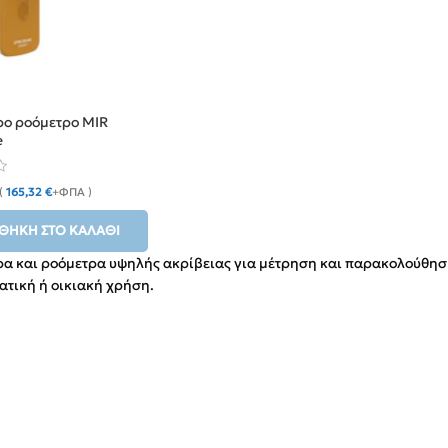
ρο ροόμετρο MIR
e
(
165,32
€
+ΦΠΑ )
ΘΉΚΗ ΣΤΟ ΚΑΛΆΘΙ
α και ροόμετρα υψηλής ακρίβειας για μέτρηση και παρακολούθηση 
τική ή οικιακή χρήση.