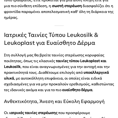
μια πιο σύνθετη επίδεση, η
σωστή στερέωση
διασφαλίζει ότι η
φροντίδα παραμένει αποτελεσματική καθ’ όλη τη διάρκεια της
ημέρας.
Ιατρικές Ταινίες Τύπου Leukosilk &
Leukoplast για Ευαίσθητο Δέρμα
Στη συλλογή μας θα βρείτε ταινίες στερέωσης κορυφαίας
ποιότητας, όπως τις κλασικές
ταινίες τύπου Leukoplast και
Leukosilk
, που είναι αναγνωρισμένες για την αντοχή και την
πρακτικότητά τους. Διαθέτουμε επιλογές από
υποαλλεργικά
υλικά
, με αυτοκόλλητη επιφάνεια, οι οποίες είναι ειδικά
σχεδιασμένες για να μην προκαλούν ερεθισμούς, καθιστώντας
τες ιδανικές ακόμα και για το πιο
ευαίσθητο δέρμα
.
Ανθεκτικότητα, Άνεση και Εύκολη Εφαρμογή
Οι
ιατρικές ταινίες στερέωσης
που προσφέρουμε