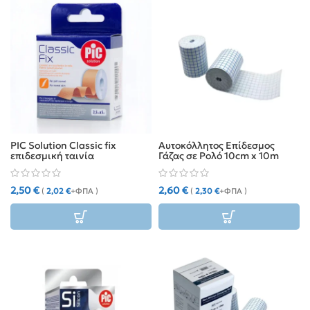
PIC Solution Classic fix
Αυτοκόλλητος Επίδεσμος
επιδεσμική ταινία
Γάζας σε Ρολό 10cm x 10m
υφασμάτινη 2.5cm x 5m
2,50
€
2,60
€
(
2,02
€
+ΦΠΑ )
(
2,30
€
+ΦΠΑ )