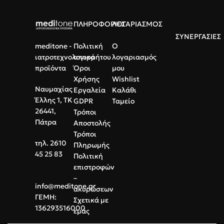
ΠΛΗΡΟΦΟΡΙΕΣ
ΛΟΓΑΡΙΑΣΜΟΣ
ΣΥΝΕΡΓΑΣΙΕΣ
meditone -
Πολιτική
Ο
ιατροτεχνολογικά
απορρήτου
λογαριασμός
προϊόντα
Όροι
μου
Χρήσης
Wishlist
Ναυμαχίας
Εργαλεία
Καλάθι
Έλλης 1, ΤΚ
GDPR
Ταμείο
26441,
Τρόποι
Πάτρα
Αποστολής
Τρόποι
τηλ. 2610
Πληρωμής
45 25 83
Πολιτική
επιστροφών
–
info@meditone.gr
ακυρώσεων
ΓΕΜΗ:
Σχετικά με
136293516000
εμάς