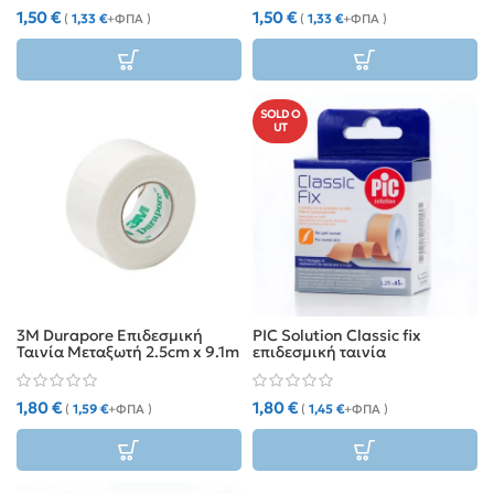
1,50
€
1,50
€
(
1,33
€
+ΦΠΑ )
(
1,33
€
+ΦΠΑ )
SOLD O
UT
3M Durapore Επιδεσμική
PIC Solution Classic fix
Ταινία Μεταξωτή 2.5cm x 9.1m
επιδεσμική ταινία
υφασμάτινη 1.25cm x 5m
1,80
€
1,80
€
(
1,59
€
+ΦΠΑ )
(
1,45
€
+ΦΠΑ )