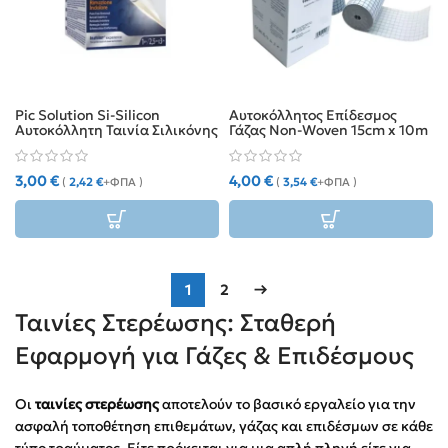
Pic Solution Si-Silicon
Αυτοκόλλητος Επίδεσμος
Αυτοκόλλητη Ταινία Σιλικόνης
Γάζας Non-Woven 15cm x 10m
2.5cm x 3m
3,00
€
4,00
€
(
2,42
€
+ΦΠΑ )
(
3,54
€
+ΦΠΑ )
1
2
→
Ταινίες Στερέωσης: Σταθερή
Εφαρμογή για Γάζες & Επιδέσμους
Οι
ταινίες στερέωσης
αποτελούν το βασικό εργαλείο για την
ασφαλή τοποθέτηση επιθεμάτων, γάζας και επιδέσμων σε κάθε
τύπο τραύματος. Είτε πρόκειται για μια απλή πληγή είτε για