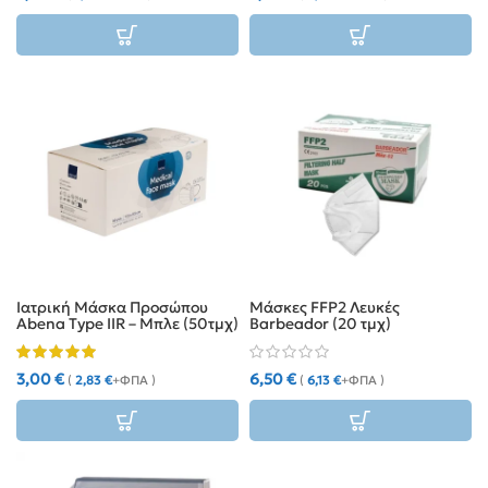
Ιατρική Μάσκα Προσώπου
Μάσκες FFP2 Λευκές
Abena Type IIR – Μπλε (50τμχ)
Barbeador (20 τμχ)
3,00
€
6,50
€
(
2,83
€
+ΦΠΑ )
(
6,13
€
+ΦΠΑ )