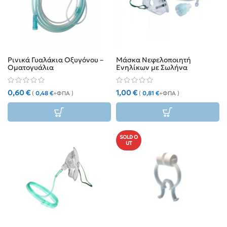
Ρινικά Γυαλάκια Οξυγόνου –
Μάσκα Νεφελοποιητή
Οματογυάλια
Ενηλίκων με Σωλήνα
0,60
€
1,00
€
(
0,48
€
+ΦΠΑ )
(
0,81
€
+ΦΠΑ )
SOLD O
UT