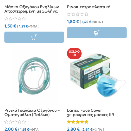
Μάσκα Οξυγόνου Ενηλίκων
Ρινοπίεστρο πλαστικό
Αποστειρωμένη με Σωλήνα
2m
1,80
€
(
1,45
€
+ΦΠΑ )
1,50
€
(
1,21
€
+ΦΠΑ )
SOLD O
UT
Ρινικά Γυαλάκια Οξυγόνου –
Larisa Face Cover
Οματογυάλια (Παίδων)
χειρουργικές μάσκες IIR
2,00
€
2,80
€
(
1,61
€
+ΦΠΑ )
(
2,64
€
+ΦΠΑ )