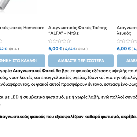
ικός φακός Homecare
Διαγνωστικός Φακός Τσέπης
Διαγνωστ
“ALFA” – Μπλε
λευκός
6,00
€
6,00
€
,42
€
+ΦΠΑ )
(
4,84
€
+ΦΠΑ )
(
4
ΘΉΚΗ ΣΤΟ ΚΑΛΆΘΙ
ΔΙΑΒΆΣΤΕ ΠΕΡΙΣΣΌΤΕΡΑ
ΔΙΑΒ
ηγορία
Διαγνωστικοί Φακοί
θα βρείτε φακούς εξέτασης υψηλής ποιό
ούς, νοσηλευτές και επαγγελματίες υγείας. Ιδανικοί για την αξιο
νδιαφέροντος, οι φακοί αυτοί προσφέρουν έντονο, εστιασμένο φως
αι με LED ή συμβατικό φωτισμό, με ή χωρίς λαβή, ενώ πολλοί συν
.
διαγνωστικούς φακούς που εξασφαλίζουν καθαρό φωτισμό, ακρίβεια 