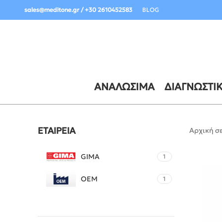
Σημαντική Ενημέρωση Παραδόσεων:
sales@meditone.gr / +30 2610452583
BLOG
ΑΝΑΛΏΣΙΜΑ
ΔΙΑΓΝΩΣΤΙ
ΕΤΑΙΡΕΊΑ
Αρχική σ
GIMA
1
OEM
1