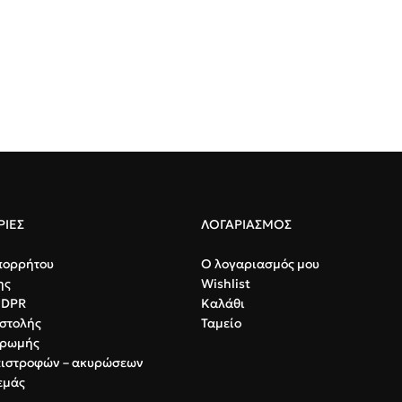
ΙΕΣ
ΛΟΓΑΡΙΑΣΜΟΣ
πορρήτου
Ο λογαριασμός μου
ης
Wishlist
GDPR
Καλάθι
στολής
Ταμείο
ηρωμής
πιστροφών – ακυρώσεων
εμάς