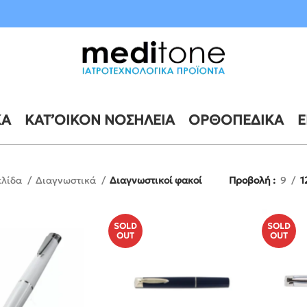
10 έως 21 Αυγούστου
ΚΆ
ΚΑΤ’ΟΊΚΟΝ ΝΟΣΗΛΕΊΑ
ΟΡΘΟΠΕΔΙΚΆ
Ε
ελίδα
Διαγνωστικά
Διαγνωστικοί φακοί
Προβολή
9
1
SOLD
SOLD
OUT
OUT