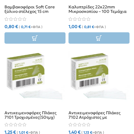
Βαμβακοφόροι Soft Care
Καλυπτρίδες 22x22mm
ξύλινο στέλεχος 15 cm
Μικροσκοπίου – 100 Τεμάχια
0,80
€
1,00
€
(
0,71
€
+ΦΠΑ )
(
0,81
€
+ΦΠΑ )
Αντικειμενοφόρες Πλάκες
Αντικειμενοφόρες Πλάκες
7101 Τροχισμένες(50τμχ)
7102 Ατρόχιστες με
Επίστρωση (50τμχ)
1,25
€
1,40
€
(
1,01
€
+ΦΠΑ )
(
1,13
€
+ΦΠΑ )