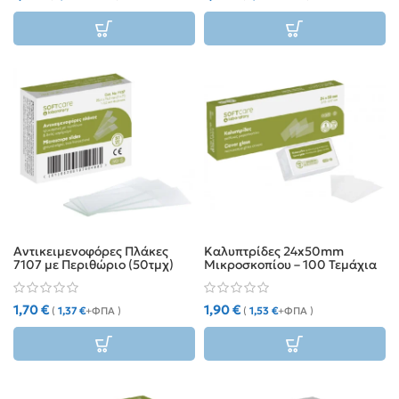
Αντικειμενοφόρες Πλάκες
Καλυπτρίδες 24x50mm
7107 με Περιθώριο (50τμχ)
Μικροσκοπίου – 100 Τεμάχια
1,70
€
1,90
€
(
1,37
€
+ΦΠΑ )
(
1,53
€
+ΦΠΑ )