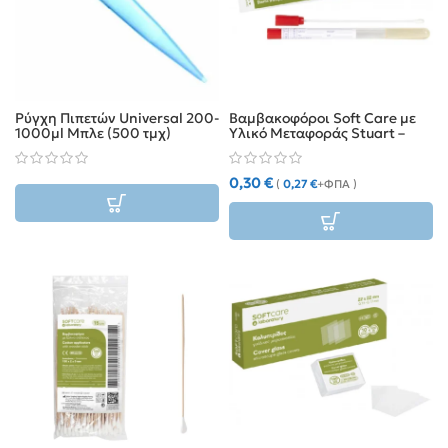
Ρύγχη Πιπετών Universal 200-
Βαμβακοφόροι Soft Care με
1000μl Μπλε (500 τμχ)
Υλικό Μεταφοράς Stuart –
Αποστειρωμένοι (1 τεμ.)
0,30
€
(
0,27
€
+ΦΠΑ )