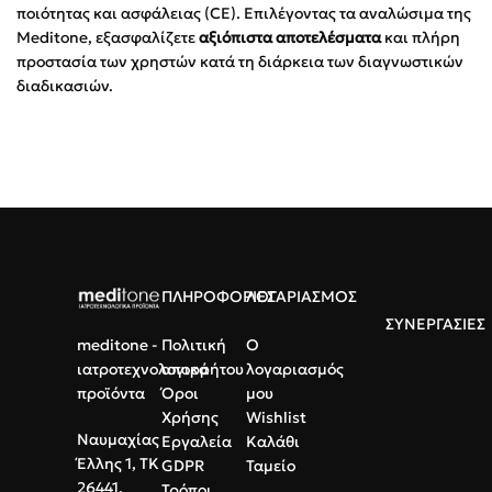
ποιότητας και ασφάλειας (CE). Επιλέγοντας τα αναλώσιμα της
Meditone, εξασφαλίζετε
αξιόπιστα αποτελέσματα
και πλήρη
προστασία των χρηστών κατά τη διάρκεια των διαγνωστικών
διαδικασιών.
ΠΛΗΡΟΦΟΡΙΕΣ
ΛΟΓΑΡΙΑΣΜΟΣ
ΣΥΝΕΡΓΑΣΙΕΣ
meditone -
Πολιτική
Ο
ιατροτεχνολογικά
απορρήτου
λογαριασμός
προϊόντα
Όροι
μου
Χρήσης
Wishlist
Ναυμαχίας
Εργαλεία
Καλάθι
Έλλης 1, ΤΚ
GDPR
Ταμείο
26441,
Τρόποι