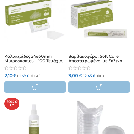
Καλυπτρίδες 24x60mm
Βαμβακοφόροι Soft Care
Μικροσκοπίου – 100 Τεμάχια
Αποστειρωμένοι με Ξύλινο
Στέλεχος 15cm (100τμχ)
2,10
€
3,00
€
(
1,69
€
+ΦΠΑ )
(
2,65
€
+ΦΠΑ )
SOLD O
UT