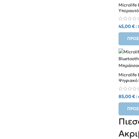
Microlife 
Υπεραυτό
μπράτσο
45,00
€
(
ΠΡΟΣ
Microlife
Ψηφιακό 
85,00
€
(
ΠΡΟΣ
Πιεσ
Ακρι