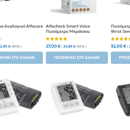
ο Αναλογικό Alfacare
Alfacheck Smart Voice
Πιεσόμετ
Πιεσόμετρο Μπράτσου
Wrist Se
27,00
€
32,00
€
12,90
€
+ΦΠΑ )
(
23,89
€
+ΦΠΑ )
(
ΘΉΚΗ ΣΤΟ ΚΑΛΆΘΙ
ΠΡΟΣΘΉΚΗ ΣΤΟ ΚΑΛΆΘΙ
ΠΡΟΣ