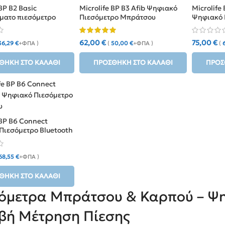
BP B2 Basic
Microlife BP B3 Afib Ψηφιακό
Microlife
ματο πιεσόμετρο
Πιεσόμετρο Μπράτσου
Ψηφιακό 
υ
Μπράτσο
62,00
€
75,00
€
36,29
€
+ΦΠΑ )
(
50,00
€
+ΦΠΑ )
(
ΘΉΚΗ ΣΤΟ ΚΑΛΆΘΙ
ΠΡΟΣΘΉΚΗ ΣΤΟ ΚΑΛΆΘΙ
ΠΡΟΣ
 BP B6 Connect
Πιεσόμετρο Bluetooth
68,55
€
+ΦΠΑ )
ΘΉΚΗ ΣΤΟ ΚΑΛΆΘΙ
όμετρα Μπράτσου & Καρπού – Ψη
βή Μέτρηση Πίεσης