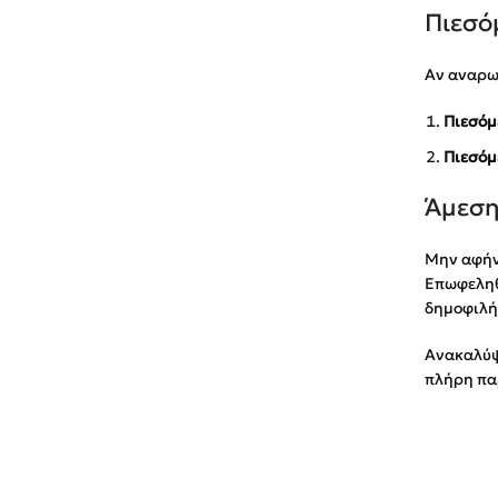
Πιεσό
Αν αναρωτ
Πιεσόμ
Πιεσόμ
Άμεση
Μην αφήνε
Επωφεληθε
δημοφιλή 
Ανακαλύψ
πλήρη πα