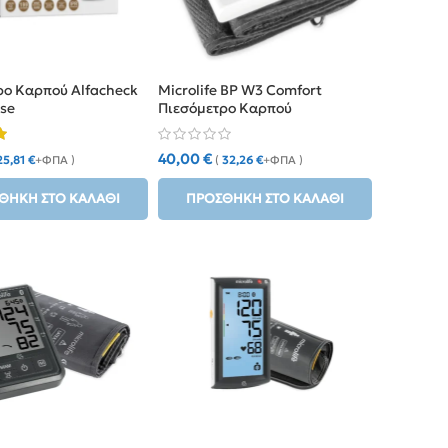
ρο Καρπού Alfacheck
Microlife BP W3 Comfort
nse
Πιεσόμετρο Καρπού
40,00
€
25,81
€
+ΦΠΑ )
(
32,26
€
+ΦΠΑ )
ΘΉΚΗ ΣΤΟ ΚΑΛΆΘΙ
ΠΡΟΣΘΉΚΗ ΣΤΟ ΚΑΛΆΘΙ