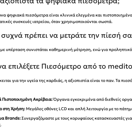
 αξιόπιστα τα ψηφιακά πιεσόμετρα;
να ψηφιακά πιεσόμετρα είναι κλινικά ελεγμένα και πιστοποιημέν
τικές συσκευές ιατρείου, όταν χρησιμοποιούνται σωστά.
συχνά πρέπει να μετράτε την πίεσή σα
 με υπέρταση συνιστάται καθημερινή μέτρηση, ενώ για προληπτικό 
 να επιλέξετε Πιεσόμετρο από το medit
ειται για την υγεία της καρδιάς, η αξιοπιστία είναι το παν. Τα πι
ά Πιστοποιημένη Ακρίβεια:
Όργανα εγκεκριμένα από διεθνείς οργα
α στη Χρήση:
Μεγάλες οθόνες LCD και απλή λειτουργία με το πάτημ
α Brands:
Συνεργαζόμαστε με τους κορυφαίους κατασκευαστές γι
ς
.