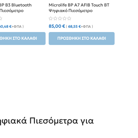
 BP B3 Bluetooth
Microlife BP A7 AFIB Touch BT
Πιεσόμετρο
Ψηφιακό Πιεσόμετρο
υ
Μπράτσου
85,00
€
60,48
€
+ΦΠΑ )
(
68,55
€
+ΦΠΑ )
ΘΉΚΗ ΣΤΟ ΚΑΛΆΘΙ
ΠΡΟΣΘΉΚΗ ΣΤΟ ΚΑΛΆΘΙ
φιακά Πιεσόμετρα για