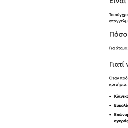
Είναι
Τα σύγχρο
επαγγελμα
Πόσο 
Για άτομα
Γιατί
Όταν πρόκ
κριτήρια:
Κλινικ
Ευκολί
Επώνυμ
αγορά