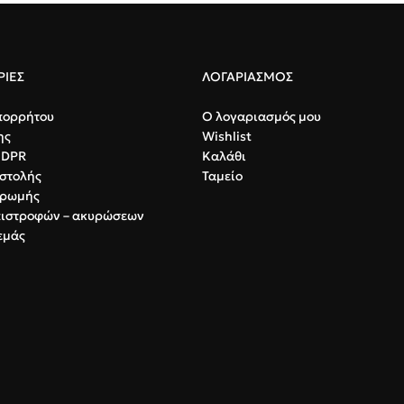
ΙΕΣ
ΛΟΓΑΡΙΑΣΜΟΣ
πορρήτου
Ο λογαριασμός μου
ης
Wishlist
GDPR
Καλάθι
στολής
Ταμείο
ηρωμής
πιστροφών – ακυρώσεων
εμάς