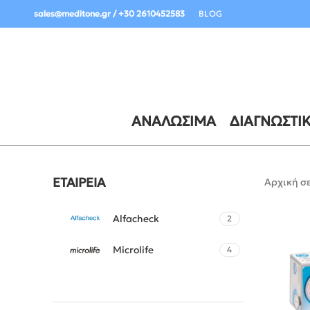
Σημαντική Ενημέρωση Παραδόσεων:
sales@meditone.gr / +30 2610452583
BLOG
ΑΝΑΛΏΣΙΜΑ
ΔΙΑΓΝΩΣΤΙ
ΕΤΑΙΡΕΊΑ
Αρχική σ
Alfacheck
2
Microlife
4