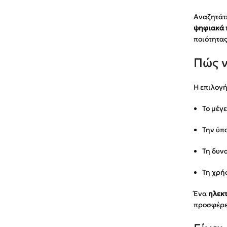
Αναζητάτε
ψηφιακά 
ποιότητας
Πώς ν
Η επιλογή
Το μέγε
Την ύπ
Τη δυν
Τη χρή
Ένα
ηλεκ
προσφέρε