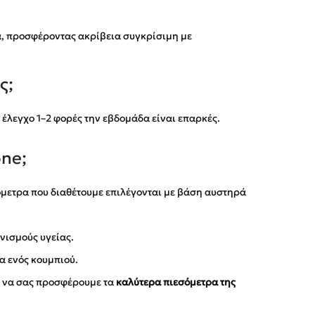
α, προσφέροντας ακρίβεια συγκρίσιμη με
ς;
έλεγχο 1–2 φορές την εβδομάδα είναι επαρκές.
one;
εσόμετρα που διαθέτουμε επιλέγονται με βάση αυστηρά
νισμούς υγείας.
α ενός κουμπιού.
α να σας προσφέρουμε τα
καλύτερα πιεσόμετρα της