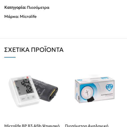
Κατηγορία:
Πιεσόμετρα
Μάρκα:
Microlife
ΣΧΕΤΙΚΆ ΠΡΟΪΌΝΤΑ
Microlife BP B3 Afib Ψηφιακό
Πιεσόμετρο Αναλογικό