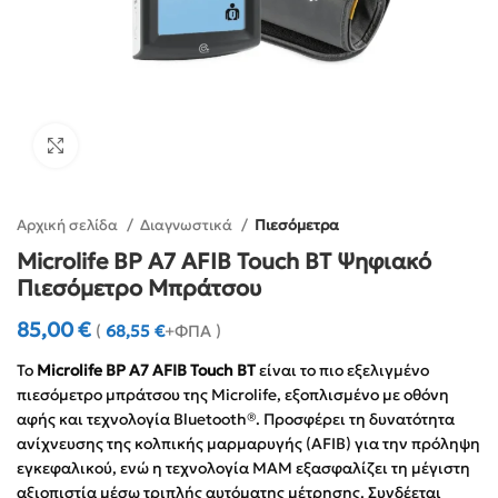
Click to enlarge
Αρχική σελίδα
Διαγνωστικά
Πιεσόμετρα
Microlife BP A7 AFIB Touch BT Ψηφιακό
Πιεσόμετρο Μπράτσου
85,00
€
(
68,55
€
+ΦΠΑ )
Το
Microlife BP A7 AFIB Touch BT
είναι το πιο εξελιγμένο
πιεσόμετρο μπράτσου της Microlife, εξοπλισμένο με οθόνη
αφής και τεχνολογία Bluetooth®. Προσφέρει τη δυνατότητα
ανίχνευσης της κολπικής μαρμαρυγής (AFIB) για την πρόληψη
εγκεφαλικού, ενώ η τεχνολογία MAM εξασφαλίζει τη μέγιστη
αξιοπιστία μέσω τριπλής αυτόματης μέτρησης. Συνδέεται