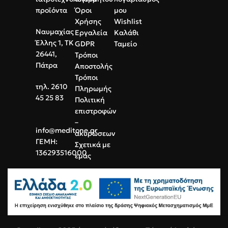
Microlife
στο ηλεκτρονικό μας
προϊόντα
Όροι
μου
κατάστημα.
Χρήσης
Wishlist
Ναυμαχίας
Εργαλεία
Καλάθι
Έλλης 1, ΤΚ
GDPR
Ταμείο
26441,
Τρόποι
Πάτρα
Αποστολής
Τρόποι
τηλ. 2610
Πληρωμής
45 25 83
Πολιτική
επιστροφών
–
info@meditone.gr
ακυρώσεων
ΓΕΜΗ:
Σχετικά με
136293516000
εμάς