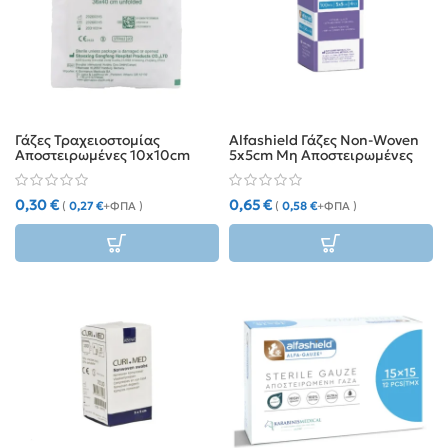
Γάζες Τραχειοστομίας
Alfashield Γάζες Non-Woven
Αποστειρωμένες 10x10cm
5x5cm Μη Αποστειρωμένες
τύπου “Υ” (2 τμχ)
4ply (100τμχ)
0,30
€
0,65
€
(
0,27
€
+ΦΠΑ )
(
0,58
€
+ΦΠΑ )