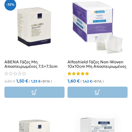
-35%
ABENA Γάζες Μη
Alfashield Γάζες Non-Woven
Αποστειρωμένες 7.5×7.5cm
10x10cm Μη Αποστειρωμένες
8ply (100τμχ)
4ply (100τμχ)
1,50
€
1,60
€
2,30
€
(
1,33
€
+ΦΠΑ )
(
1,42
€
+ΦΠΑ )