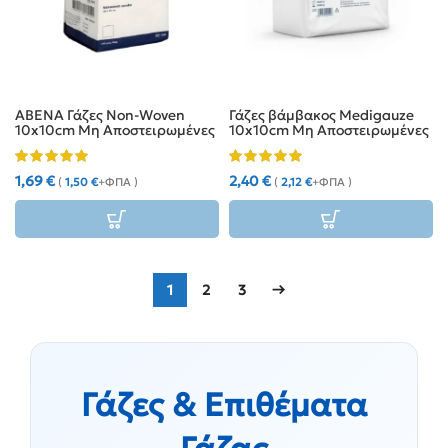
ABENA Γάζες Non-Woven
Γάζες βάμβακος Medigauze
10x10cm Μη Αποστειρωμένες
10x10cm Μη Αποστειρωμένες
4ply (100τμχ)
8ply (100τμχ)
1,69
€
2,40
€
(
1,50
€
+ΦΠΑ )
(
2,12
€
+ΦΠΑ )
1
2
3
→
Γάζες & Επιθέματα