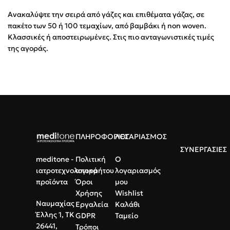
Ανακαλύψτε την σειρά από γάζες και επιθέματα γάζας, σε
πακέτο των 50 ή 100 τεμαχίων, από βαμβάκι ή non woven.
Κλασσικές ή αποστειρωμένες. Στις πιο ανταγωνιστικές τιμές
της αγοράς.
ΠΛΗΡΟΦΟΡΙΕΣ
ΛΟΓΑΡΙΑΣΜΟΣ
ΣΥΝΕΡΓΑΣΙΕΣ
meditone -
Πολιτική
Ο
ιατροτεχνολογικά
απορρήτου
λογαριασμός
προϊόντα
Όροι
μου
Χρήσης
Wishlist
Ναυμαχίας
Εργαλεία
Καλάθι
Έλλης 1, ΤΚ
GDPR
Ταμείο
26441,
Τρόποι