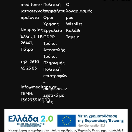
meditone -
Πολιτική
Ο
ιατροτεχνολογικά
απορρήτου
λογαριασμός
προϊόντα
Όροι
μου
Χρήσης
Wishlist
Ναυμαχίας
Εργαλεία
Καλάθι
Έλλης 1, ΤΚ
GDPR
Ταμείο
26441,
Τρόποι
Πάτρα
Αποστολής
Τρόποι
τηλ. 2610
Πληρωμής
45 25 83
Πολιτική
επιστροφών
–
info@meditone.gr
ακυρώσεων
ΓΕΜΗ:
Σχετικά με
136293516000
εμάς