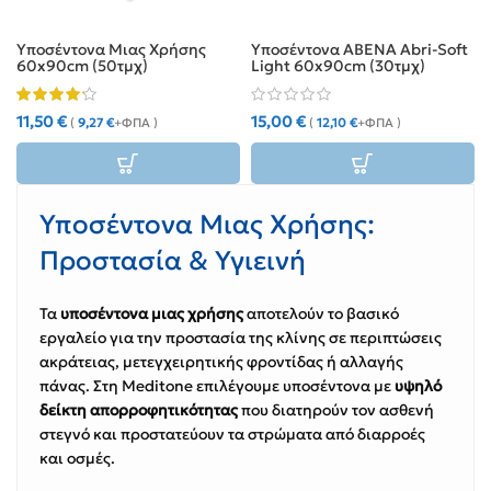
Υποσέντονα Μιας Χρήσης
Υποσέντονα ABENA Abri-Soft
60x90cm (50τμχ)
Light 60x90cm (30τμχ)
11,50
€
15,00
€
(
9,27
€
+ΦΠΑ )
(
12,10
€
+ΦΠΑ )
Υποσέντονα Μιας Χρήσης:
Προστασία & Υγιεινή
Τα
υποσέντονα μιας χρήσης
αποτελούν το βασικό
εργαλείο για την προστασία της κλίνης σε περιπτώσεις
ακράτειας, μετεγχειρητικής φροντίδας ή αλλαγής
πάνας. Στη Meditone επιλέγουμε υποσέντονα με
υψηλό
δείκτη απορροφητικότητας
που διατηρούν τον ασθενή
στεγνό και προστατεύουν τα στρώματα από διαρροές
και οσμές.