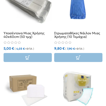
Υποσέντονα Μιας Χρήσης
Στρωματοθήκες Νάιλον Μιας
40x60cm (50 τμχ)
Χρήσης (10 Τεμάχια)
5,00
€
9,80
€
(
4,03
€
+ΦΠΑ )
(
7,90
€
+ΦΠΑ )