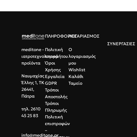
ιδανικά για επαγγελματική ιατρική
και προστασία κλίνης.
χρήση ή κατ' οίκον φροντίδα.
Πλεονέκτημα:
Μαλακή non-
Συσκευασία:
10 Τεμάχια
woven επιφάνεια για μέγιστη
Υλικό:
Αδιάβροχο Νάιλον
άνεση.
Χρήση:
Μίας χρήσης
ΠΛΗΡΟΦΟΡΙΕΣ
ΛΟΓΑΡΙΑΣΜΟΣ
ΣΥΝΕΡΓΑΣΙΕΣ
meditone -
Πολιτική
Ο
ιατροτεχνολογικά
απορρήτου
λογαριασμός
προϊόντα
Όροι
μου
Χρήσης
Wishlist
Ναυμαχίας
Εργαλεία
Καλάθι
Έλλης 1, ΤΚ
GDPR
Ταμείο
26441,
Τρόποι
Πάτρα
Αποστολής
Τρόποι
τηλ. 2610
Πληρωμής
45 25 83
Πολιτική
επιστροφών
–
info@meditone.gr