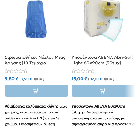
Στρωματοθήκες Νάιλον Μιας
Υποσέντονα ABENA Abri-Soft
Χρήσης (10 Τεμάχια)
Light 60x90cm (30τμχ)
9,80
€
15,00
€
(
7,90
€
+ΦΠΑ )
(
12,10
€
+ΦΠΑ )
Αδιάβροχα καλύμματα κλίνης
μιας
Υποσέντονα ABENA 60x90cm
χρήσης, κατασκευασμένα από
(30τμχ). Απορροφητικά
ανθεκτικό νάιλον (PE) σε μπλε
υποστρώματα μίας χρήσης με
χρώμα. Προσφέρουν άμεση
σφραγισμένα άκρα για προστασία
προστασία από υγρά και ρύπους,
από διαρροές.
εφαρμόζουν εύκολα και είναι
Χρήση:
Ιδανικά για ακράτεια