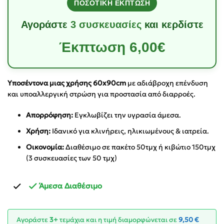
ΠΟΣΟΤΙΚΗ ΕΚΠΤΩΣΗ
Αγοράστε
3 συσκευασίες
και κερδίστε
Έκπτωση 6,00€
Υποσέντονα μιας χρήσης 60x90cm
με αδιάβροχη επένδυση
και υποαλλεργική στρώση για προστασία από διαρροές.
Απορρόφηση:
Εγκλωβίζει την υγρασία άμεσα.
Χρήση:
Ιδανικό για κλινήρεις, ηλικιωμένους & ιατρεία.
Οικονομία:
Διαθέσιμο σε πακέτο 50τμχ ή κιβώτιο 150τμχ
(3 συσκευασίες των 50 τμχ)
Άμεσα Διαθέσιμο
Αγοράστε
3+
τεμάχια και η τιμή διαμορφώνεται σε
9,50
€