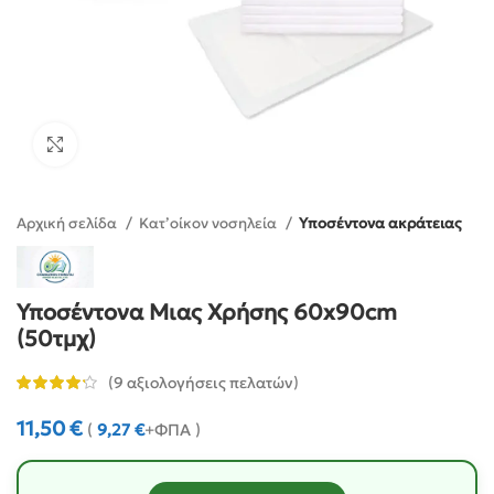
Click to enlarge
Αρχική σελίδα
Κατ’οίκον νοσηλεία
Υποσέντονα ακράτειας
Υποσέντονα Μιας Χρήσης 60x90cm
(50τμχ)
(
9
αξιολογήσεις πελατών)
11,50
€
(
9,27
€
+ΦΠΑ )