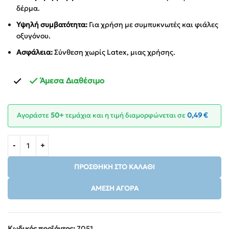
δέρμα.
Υψηλή συμβατότητα:
Για χρήση με συμπυκνωτές και φιάλες
οξυγόνου.
Ασφάλεια:
Σύνθεση χωρίς Latex, μιας χρήσης.
Άμεσα Διαθέσιμο
Αγοράστε
50+
τεμάχια και η τιμή διαμορφώνεται σε
0,49
€
ΠΡΟΣΘΉΚΗ ΣΤΟ ΚΑΛΆΘΙ
ΆΜΕΣΗ ΑΓΟΡΆ
Κωδικός προϊόντος:
7051