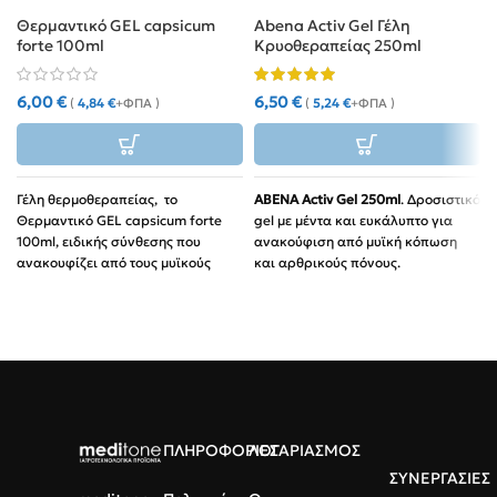
Θερμαντικό GEL capsicum
Abena Activ Gel Γέλη
forte 100ml
Κρυοθεραπείας 250ml
6,00
€
6,50
€
(
4,84
€
+ΦΠΑ )
(
5,24
€
+ΦΠΑ )
Γέλη θερμοθεραπείας, το
ABENA Activ Gel 250ml
. Δροσιστικό
Θερμαντικό GEL capsicum forte
gel με μέντα και ευκάλυπτο για
100ml, ειδικής σύνθεσης που
ανακούφιση από μυϊκή κόπωση
ανακουφίζει από τους μυϊκούς
και αρθρικούς πόνους.
πόνους που προέρχονται από τους
Δράση:
Αναζωογονητική,
τραυματισμούς ή την κούραση. Με
δερματολογικά ελεγμένη.
εκχύλισμα κόκκινης πιπεριάς που
Χωρίς:
Πρόσθετα αρώματα και
προσφέρει άμεση ανακούφιση σε
χρωστικές.
κουρασμένα άκρα (χέρια, πόδια)
και πιασμένα σημεία του σώματος.
Ιδανικό για αθλητές που
γυμνάζονται σε συνθήκες κρύου
ΠΛΗΡΟΦΟΡΙΕΣ
ΛΟΓΑΡΙΑΣΜΟΣ
και γενικά για χρήση μετά από
έντονη άσκηση. Κατάλληλο για
ΣΥΝΕΡΓΑΣΙΕΣ
μέση, αυχένα, γόνατα και αγκώνες.