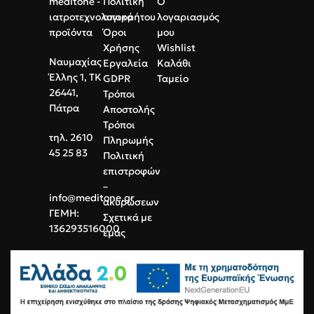
meditone -
Πολιτική
Ο
ιατροτεχνολογικά
απορρήτου
λογαριασμός
προϊόντα
Όροι
μου
Χρήσης
Wishlist
Ναυμαχίας
Εργαλεία
Καλάθι
Έλλης 1, ΤΚ
GDPR
Ταμείο
26441,
Τρόποι
Πάτρα
Αποστολής
Τρόποι
τηλ. 2610
Πληρωμής
45 25 83
Πολιτική
επιστροφών
–
info@meditone.gr
ακυρώσεων
ΓΕΜΗ:
Σχετικά με
136293516000
εμάς