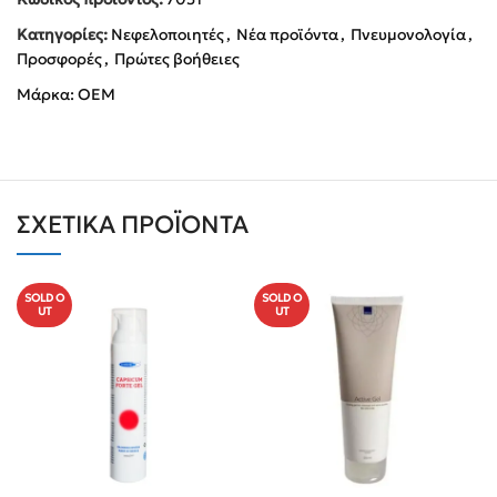
Κατηγορίες:
Νεφελοποιητές
,
Νέα προϊόντα
,
Πνευμονολογία
,
Προσφορές
,
Πρώτες βοήθειες
Μάρκα:
OEM
ΣΧΕΤΙΚΆ ΠΡΟΪΌΝΤΑ
SOLD O
SOLD O
UT
UT