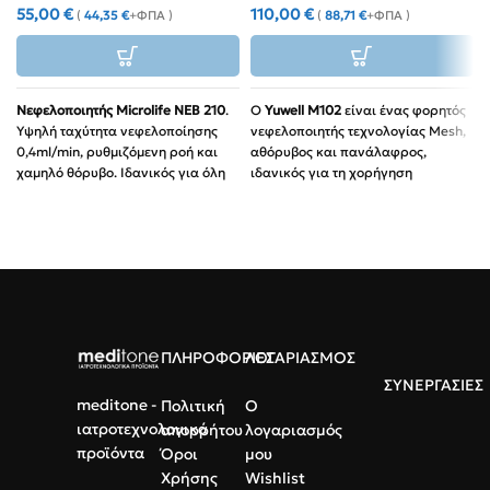
55,00
€
110,00
€
(
44,35
€
+ΦΠΑ )
(
88,71
€
+ΦΠΑ )
Νεφελοποιητής Microlife NEB 210
.
Ο
Yuwell M102
είναι ένας φορητός
Υψηλή ταχύτητα νεφελοποίησης
νεφελοποιητής τεχνολογίας Mesh,
0,4ml/min, ρυθμιζόμενη ροή και
αθόρυβος και πανάλαφρος,
χαμηλό θόρυβο. Ιδανικός για όλη
ιδανικός για τη χορήγηση
την οικογένεια.
φαρμάκων σε παιδιά και ενήλικες
Εξοπλισμός:
Μάσκες ενηλίκων/
οπουδήποτε και αν βρίσκεστε.
παίδων, επιστόμιο & θήκη.
Τεχνολογία:
Mesh μεμβράνη για
λεπτά σωματίδια (~3,5 μm) και
Ποιότητα:
Πιστοποίηση CE &
βαθιά διείσδυση.
ISO.
Φορητότητα:
Ύψος μόλις 9,3cm
και λειτουργία με μπαταρίες ή
USB.
ΠΛΗΡΟΦΟΡΙΕΣ
ΛΟΓΑΡΙΑΣΜΟΣ
Αθόρυβος:
Λειτουργία κάτω από
ΣΥΝΕΡΓΑΣΙΕΣ
45dB για διακριτική χρήση
meditone -
Πολιτική
Ο
παντού.
ιατροτεχνολογικά
απορρήτου
λογαριασμός
προϊόντα
Όροι
μου
Περιεχόμενα:
Μάσκες
(ενηλίκων/παιδική), επιστόμιο
Χρήσης
Wishlist