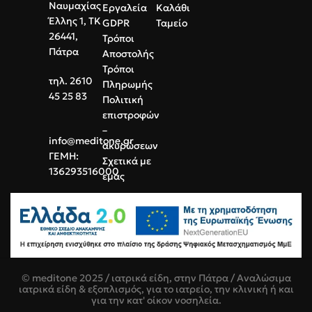
και θήκη μεταφοράς.
Ναυμαχίας
Εργαλεία
Καλάθι
Έλλης 1, ΤΚ
GDPR
Ταμείο
26441,
Τρόποι
Πάτρα
Αποστολής
Τρόποι
τηλ. 2610
Πληρωμής
45 25 83
Πολιτική
επιστροφών
–
info@meditone.gr
ακυρώσεων
ΓΕΜΗ:
Σχετικά με
136293516000
εμάς
© meditone 2025 / ιατρικά είδη, στην Πάτρα / Αναλώσιμα
ιατρικά είδη & εξοπλισμός, για το ιατρείο, την κλινική ή και
για την κατ' οίκον νοσηλεία.