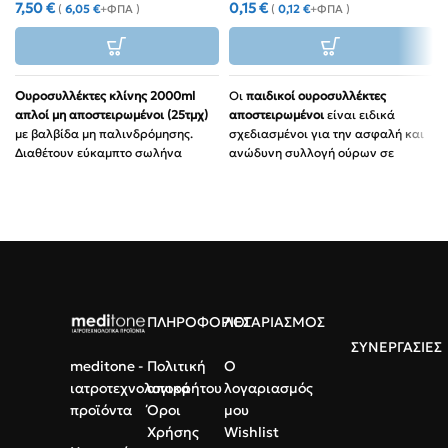
7,50
€
0,15
€
(
6,05
€
+ΦΠΑ )
(
0,12
€
+ΦΠΑ )
Ουροσυλλέκτες κλίνης 2000ml
Οι
παιδικοί ουροσυλλέκτες
απλοί μη αποστειρωμένοι (25τμχ)
αποστειρωμένοι
είναι ειδικά
με βαλβίδα μη παλινδρόμησης.
σχεδιασμένοι για την ασφαλή και
Διαθέτουν εύκαμπτο σωλήνα
ανώδυνη συλλογή ούρων σε
90cm.
βρέφη και νήπια.
Ασφάλεια:
Προστασία από
Κατασκευασμένοι από μη τοξικό
λοιμώξεις και διαρροές.
ιατρικό PVC, διαθέτουν ειδική
αυτοκόλλητη επιφάνεια για τέλεια
Χρήση:
Ιδανικοί για κλινήρεις
στεγανοποίηση και ακριβή
ασθενείς & νοσοκομεία.
διαβάθμιση ανά 10ml,
εξασφαλίζοντας αξιοπιστία σε
Ποιότητα:
Ιατρικό PVC με
κάθε εργαστηριακό έλεγχο.
ακριβή διαβάθμιση ml.
ΠΛΗΡΟΦΟΡΙΕΣ
ΛΟΓΑΡΙΑΣΜΟΣ
Υλικό: Μη τοξικό ιατρικό PVC,
φιλικό προς το βρεφικό δέρμα
ΣΥΝΕΡΓΑΣΙΕΣ
meditone -
Πολιτική
Ο
Σχεδιασμός: Οβάλ ανατομική
ιατροτεχνολογικά
απορρήτου
λογαριασμός
εγκοπή για άριστη προσαρμογή
προϊόντα
Όροι
μου
Συσκευασία: 100 τεμάχια
Χρήσης
Wishlist
(ατομικά αποστειρωμένα)