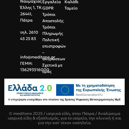
Ναυμαχίας
Εργαλεία
Καλάθι
Έλλης 1, ΤΚ
GDPR
Ταμείο
26441,
Τρόποι
Πάτρα
Αποστολής
Τρόποι
τηλ. 2610
Πληρωμής
45 25 83
Πολιτική
επιστροφών
–
info@meditone.gr
ακυρώσεων
ΓΕΜΗ:
Σχετικά με
136293516000
εμάς
© meditone 2025 / ιατρικά είδη, στην Πάτρα / Αναλώσιμα
ιατρικά είδη & εξοπλισμός, για το ιατρείο, την κλινική ή και
για την κατ' οίκον νοσηλεία.