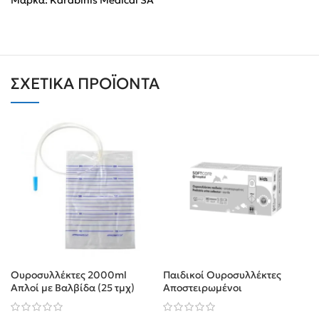
Μάρκα:
Karabinis Medical SA
ΣΧΕΤΙΚΆ ΠΡΟΪΌΝΤΑ
Ουροσυλλέκτες 2000ml
Παιδικοί Ουροσυλλέκτες
Απλοί με Βαλβίδα (25 τμχ)
Αποστειρωμένοι