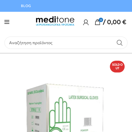
Αυγούστου
BLOG
0
/
0,00
€
SOLD O
UT