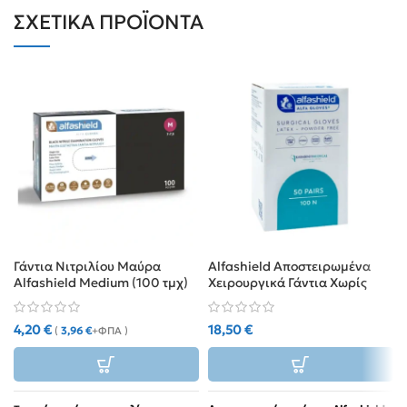
ΣΧΕΤΙΚΆ ΠΡΟΪΌΝΤΑ
Γάντια Νιτριλίου Μαύρα
Alfashield Αποστειρωμένα
Alfashield Medium (100 τμχ)
Χειρουργικά Γάντια Χωρίς
Πούδρα (50 ζεύγη)
4,20
€
18,50
€
(
3,96
€
+ΦΠΑ )