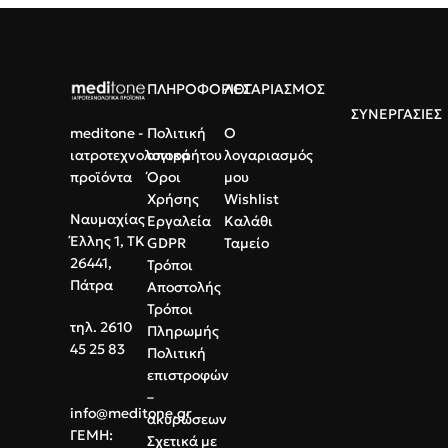
Ασφάλεια:
Σταθερή σύνδεση &
μίας χρήσης.
ακριβής έλεγχος υγρών.
Ποσότητα:
Συσκευασία 25
τεμαχίων.
ΠΛΗΡΟΦΟΡΙΕΣ
ΛΟΓΑΡΙΑΣΜΟΣ
ΣΥΝΕΡΓΑΣΙΕΣ
meditone -
Πολιτική
Ο
ιατροτεχνολογικά
απορρήτου
λογαριασμός
προϊόντα
Όροι
μου
Χρήσης
Wishlist
Ναυμαχίας
Εργαλεία
Καλάθι
Έλλης 1, ΤΚ
GDPR
Ταμείο
26441,
Τρόποι
Πάτρα
Αποστολής
Τρόποι
τηλ. 2610
Πληρωμής
45 25 83
Πολιτική
επιστροφών
–
info@meditone.gr
ακυρώσεων
ΓΕΜΗ:
Σχετικά με