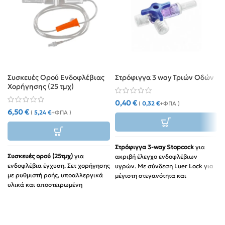
Συσκευές Ορού Ενδοφλέβιας
Στρόφιγγα 3 way Τριών Οδών
Χορήγησης (25 τμχ)
0,40
€
(
0,32
€
+ΦΠΑ )
6,50
€
(
5,24
€
+ΦΠΑ )
Στρόφιγγα 3-way Stopcock
για
Συσκευές ορού (25τμχ)
για
ακριβή έλεγχο ενδοφλέβιων
ενδοφλέβια έγχυση. Σετ χορήγησης
υγρών. Με σύνδεση Luer Lock για
με ρυθμιστή ροής, υποαλλεργικά
μέγιστη στεγανότητα και
υλικά και αποστειρωμένη
ασφάλεια.
συσκευασία.
Χρήση:
Ιδανική για ταυτόχρονη
Χρήση:
Ιδανικές για νοσοκομεία
χορήγηση φαρμάκων και ορών.
& φροντίδα στο σπίτι.
Πλεονέκτημα:
Αποστειρωμένη,