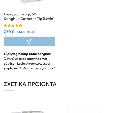
Σύριγγα Σίτισης 60ml
Kanghua Catheter Tip (Levin)
(25τμχ)
7,50
€
(
6,64
€
+ΦΠΑ )
Σύριγγες σίτισης 60ml
Kanghua
(25τμχ) με άκρο καθετήρα για
σύνδεση Levin. Αποστειρωμένες,
χωρίς λάτεξ, ιδανικές για γαστρική
σίτιση.
Χρήση:
Σίτιση ασθενών,
ΣΧΕΤΙΚΆ ΠΡΟΪΌΝΤΑ
έκπλυση σωλήνων & χορήγηση
φαρμάκων.
Ποιότητα:
Διαφανές σώμα με
ακριβή διαβάθμιση ml.
Συσκευασία:
Οικονομικό
πακέτο 25 τεμαχίων.