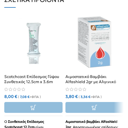
Scotchcast Επίδεσμος Γύψου
Αιμοστατικό Βαμβάκι
Συνθετικός 12.5cm x 3.6m
Alfashield 2gr με Αλγινικό
Λευκός
Ασβέστιο
8,00
€
3,80
€
(
7,08
€
+ΦΠΑ )
(
3,36
€
+ΦΠΑ )
Ο
Συνθετικός Επίδεσμος
Αιμοστατικό βαμβάκι Alfashield
Scotchcast 12.7cm
είναι
2gr
. Αποστειρωμένος επίδεσμος