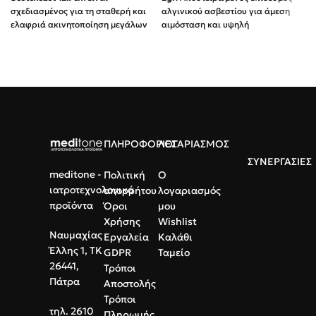
σχεδιασμένος για τη σταθερή και
αλγινικού ασβεστίου για άμεση
ελαφριά ακινητοποίηση μεγάλων
αιμόσταση και υψηλή
μελών του σώματος.
απορροφητικότητα.
Εξαιρετική αντοχή και
Χρήση:
Ιδανικό για ρινορραγίες
σταθερότητα χάρη στις
και τραύματα με εξίδρωση.
ενισχυμένες συνθετικές ίνες.
Πλεονέκτημα:
Μαλακό,
Ιδανικός για κατάγματα μηρού,
αποστειρωμένο και εύκολο στη
κνήμης και μεγάλων
χρήση.
αρθρώσεων.
ΠΛΗΡΟΦΟΡΙΕΣ
ΛΟΓΑΡΙΑΣΜΟΣ
Αναπνέον υλικό που προσφέρει
μεγαλύτερη άνεση από τον
ΣΥΝΕΡΓΑΣΙΕΣ
παραδοσιακό γύψο.
meditone -
Πολιτική
Ο
ιατροτεχνολογικά
απορρήτου
λογαριασμός
Συσκευασία αλουμινίου για
προϊόντα
Όροι
μου
απόλυτη προστασία από την
υγρασία.
Χρήσης
Wishlist
Ναυμαχίας
Εργαλεία
Καλάθι
Έλλης 1, ΤΚ
GDPR
Ταμείο
26441,
Τρόποι
Πάτρα
Αποστολής
Τρόποι
τηλ. 2610
Πληρωμής