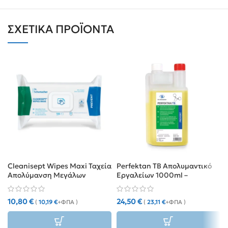
ΣΧΕΤΙΚΆ ΠΡΟΪΌΝΤΑ
Cleanisept Wipes Maxi Ταχεία
Perfektan TB Απολυμαντικό
Απολύμανση Μεγάλων
Εργαλείων 1000ml –
Επιφανειών 20x22cm πακ.
Συμπυκνωμένο, Χωρίς
100τεμ
Αλδεΰδες
10,80
€
24,50
€
(
10,19
€
+ΦΠΑ )
(
23,11
€
+ΦΠΑ )