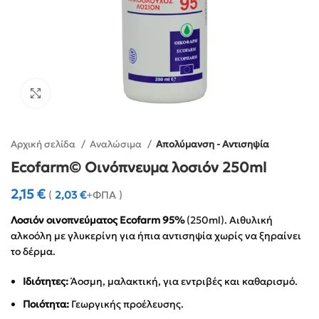
Click to enlarge
Αρχική σελίδα
Αναλώσιμα
Απολύμανση - Aντισηψία
Ecofarm© Οινόπνευμα λοσιόν 250ml
2,15
€
(
2,03
€
+ΦΠΑ )
Λοσιόν οινοπνεύματος Ecofarm 95%
(250ml). Αιθυλική
αλκοόλη με γλυκερίνη για ήπια αντισηψία χωρίς να ξηραίνει
το δέρμα.
Ιδιότητες:
Άοσμη, μαλακτική, για εντριβές και καθαρισμό.
Ποιότητα:
Γεωργικής προέλευσης.