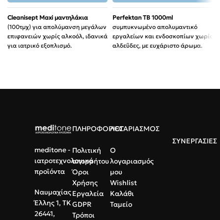
Cleanisept Maxi μαντηλάκια
Perfektan TB 1000ml
(100τμχ) για απολύμανση μεγάλων
συμπυκνωμένο απολυμαντικό
επιφανειών χωρίς αλκοόλ, ιδανικά
εργαλείων και ενδοσκοπίων χωρίς
για ιατρικό εξοπλισμό.
αλδεΰδες, με ευχάριστο άρωμα.
Ευαισθησία:
Κατάλληλα για
Απόδοση:
Υψηλή συμπύκνωση
πλαστικά και ακρυλικά υλικά.
για μέγιστη οικονομία.
Μέγεθος:
20x22cm για γρήγορο
Ασφάλεια:
Φιλικό προς τον
και αποτελεσματικό καθαρισμό.
χρήστη και τα υλικά.
Ασφάλεια:
Χωρίς αλδεΰδες και
Χρήση:
Ιδανικό για νοσοκομεία,
φαινόλες, φιλικά προς τα
οδοντιατρεία & εστίαση.
τρόφιμα.
ΠΛΗΡΟΦΟΡΙΕΣ
ΛΟΓΑΡΙΑΣΜΟΣ
ΣΥΝΕΡΓΑΣΙΕΣ
meditone -
Πολιτική
Ο
ιατροτεχνολογικά
απορρήτου
λογαριασμός
προϊόντα
Όροι
μου
Χρήσης
Wishlist
Ναυμαχίας
Εργαλεία
Καλάθι
Έλλης 1, ΤΚ
GDPR
Ταμείο
26441,
Τρόποι