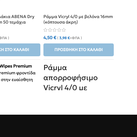
λάκια ABENA Dry
Ράμμα Vicryl 4/0 με βελόνα 16mm
Επιθέματ
m 50 τεμάχια
(κόπτουσα άκρη)
(50 τμχ)
4,50
€
15,00
€
ΦΠΑ )
(
3,98
€
+ΦΠΑ )
(
Η ΣΤΟ ΚΑΛΆΘΙ
ΠΡΟΣΘΉΚΗ ΣΤΟ ΚΑΛΆΘΙ
ΠΡΟ
Ράμμα
 Wipes Premium
Αυτοκόλλ
remium φροντίδα
(50τμχ)
α
απορροφήσιμο
 στην ευαίσθητη
υποαλλερ
Vicryl 4/0 με
ασφαλή μ
ιλογή για την
Προστα
βελόνα 16mm
 ασθενών.
που δεν
κόπτουσα. Ιδανικό
ζη για μέγιστη
Χρήση:
σε βρέφη και
για χειρουργικές
χειρουρ
Συσκευ
επεμβάσεις και
για τη διαχείριση
συσκευ