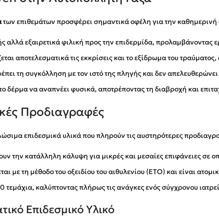
α
των επιθεμάτων προσφέρει σημαντικά οφέλη για την καθημερινή ά
ς αλλά εξαιρετικά φιλική προς την επιδερμίδα, προλαμβάνοντας ε
ζεται αποτελεσματικά τις εκκρίσεις και το εξίδρωμα του τραύματος
ρέπει τη συγκόλληση με τον ιστό της πληγής και δεν απελευθερώνε
το δέρμα να αναπνέει φυσικά, αποτρέποντας τη διαβροχή και επιτ
ικές Προδιαγραφές
αλώσιμα επιδεσμικά υλικά που πληρούν τις αυστηρότερες προδιαγρ
ουν την κατάλληλη κάλυψη για μικρές και μεσαίες επιφάνειες σε ο
αι με τη μέθοδο του οξειδίου του αιθυλενίου (ETO) και είναι ατομ
50 τεμάχια, καλύπτοντας πλήρως τις ανάγκες ενός σύγχρονου ιατρε
τικό Επιδεσμικό Υλικό