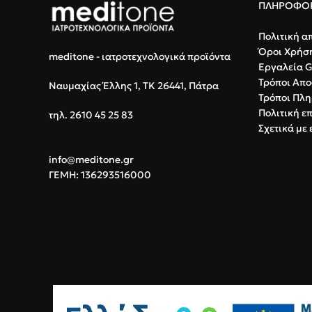
ΠΛΗΡΟΦΟΡ
Ασφάλεια:
Βιοσυ
για προστασία τ
Πολιτική α
Όροι Χρήσ
meditone - ιατροτεχνολογικά προϊόντα
Εργαλεία 
Τρόποι Απο
Ναυμαχίας Έλλης 1, ΤΚ 26441, Πάτρα
Τρόποι Πλ
Πολιτική ε
τηλ. 2610 45 25 83
Σχετικά με 
info@meditone.gr
ΓΕΜΗ: 136293516000