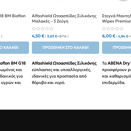
8 BM Bioflon
Alfashield Ωτοασπίδες Σιλικόνης
Στεγνά Μαντη
Μαλακές – 3 Ζεύγη
Wipes Premiu
4,50
€
6,00
€
 )
(
3,63
€
+ΦΠΑ )
(
4,84
€
+
Ο ΚΑΛΆΘΙ
ΠΡΟΣΘΉΚΗ ΣΤΟ ΚΑΛΆΘΙ
ΠΡΟΣΘΉΚ
oflon BM G18
Alfashield Ωτοασπίδες Σιλικόνης
Τα
ABENA Dry
ρωμένος και
εύπλαστες και υποαλλεργικές,
προσφέρουν p
Ιδανικός για
ιδανικές για προστασία από
και καθαρισμό
 υγρών και
θόρυβο και νερό.
επιδερμίδα.
ς.
3 Ζεύγη:
Σε πρακτική θήκη
Κορυφαία επ
uge) για
αποθήκευσης.
περιποίηση
Πολυχρηστικές:
Κατάλληλες
100% βισκό
φλέβια
για ύπνο, κολύμβηση και
απαλότητα 
ίγοντα
ταξίδια.
ενήλικες.
Επαναχρησιμοποιούμενες:
Απαραίτητα 