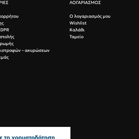
ΙΕΣ
ΛΟΓΑΡΙΑΣΜΟΣ
μβατά υλικά
Ανθεκτικό υλικό που
της ακράτει
ης φλέβας.
καθαρίζεται εύκολα.
Υψηλή απορ
πορρήτου
Ο λογαριασμός μου
Τέλεια εφαρμογή:
Μαλακή
επιπέδου 4 
ης
Wishlist
σιλικόνη χωρίς latex.
χρήση.
GDPR
Καλάθι
στολής
Ταμείο
ηρωμής
πιστροφών – ακυρώσεων
εμάς