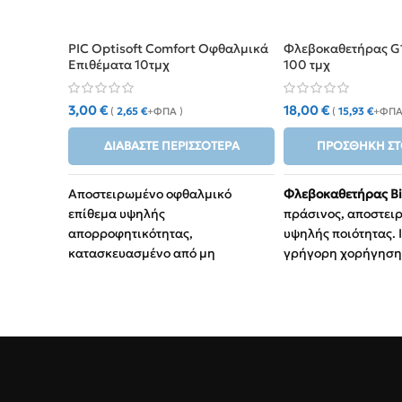
PIC Optisoft Comfort Οφθαλμικά
Φλεβοκαθετήρας G1
Επιθέματα 10τμχ
100 τμχ
3,00
€
18,00
€
(
2,65
€
+ΦΠΑ )
(
15,93
€
+ΦΠΑ
ΔΙΑΒΆΣΤΕ ΠΕΡΙΣΣΌΤΕΡΑ
ΠΡΟΣΘΉΚΗ ΣΤ
Αποστειρωμένο οφθαλμικό
Φλεβοκαθετήρας Bi
επίθεμα υψηλής
πράσινος, αποστει
απορροφητικότητας,
υψηλής ποιότητας. 
κατασκευασμένο από μη
γρήγορη χορήγηση
υφασμένο υλικό (Non Woven).
μεταγγίσεις αίματο
Μέγεθος:
18G (Ga
υψηλή παροχή.
Εφαρμογή:
Ενδο
φάρμακα και επε
περιστατικά.