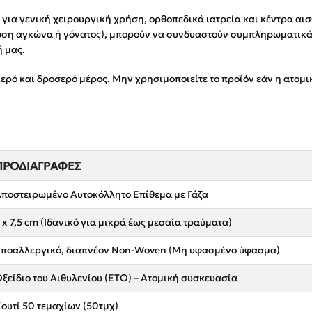
 για γενική χειρουργική χρήση, ορθοπεδικά ιατρεία και κέντρα αισ
ωση αγκώνα ή γόνατος), μπορούν να συνδυαστούν συμπληρωματικά
 μας.
ιερό και δροσερό μέρος. Μην χρησιμοποιείτε το προϊόν εάν η ατομι
ΠΡΟΔΙΑΓΡΑΦΈΣ
ποστειρωμένο Αυτοκόλλητο Επίθεμα με Γάζα
 x 7,5 cm (Ιδανικό για μικρά έως μεσαία τραύματα)
ποαλλεργικό, διαπνέον Non-Woven (Μη υφασμένο ύφασμα)
ξείδιο του Αιθυλενίου (ETO) – Ατομική συσκευασία
ουτί 50 τεμαχίων (50τμχ)