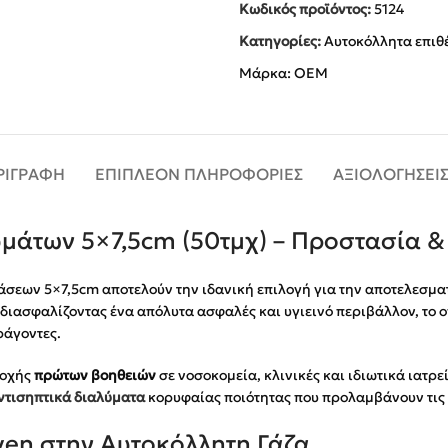
Κωδικός προϊόντος:
5124
Κατηγορίες:
Αυτοκόλλητα επιθ
Μάρκα:
OEM
ΡΙΓΡΑΦΉ
ΕΠΙΠΛΈΟΝ ΠΛΗΡΟΦΟΡΊΕΣ
ΑΞΙΟΛΟΓΉΣΕΙΣ
μάτων 5×7,5cm (50τμχ) – Προστασία &
άσεων 5×7,5cm αποτελούν την ιδανική επιλογή για την αποτελεσμ
διασφαλίζοντας ένα απόλυτα ασφαλές και υγιεινό περιβάλλον, το 
ράγοντες.
ροχής
πρώτων βοηθειών
σε νοσοκομεία, κλινικές και ιδιωτικά ιατρε
ντισηπτικά διαλύματα
κορυφαίας ποιότητας που προλαμβάνουν τις 
en στην Αυτοκόλλητη Γάζα