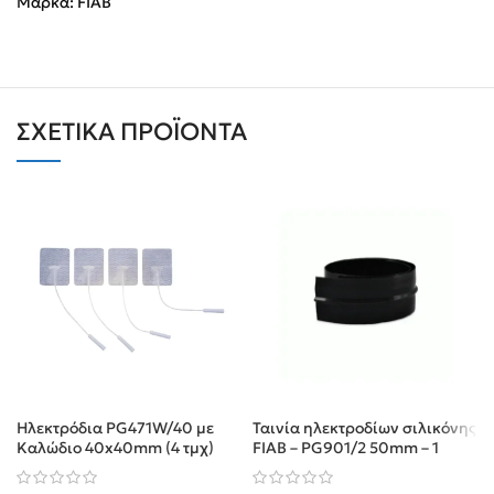
Μάρκα:
FIAB
ΣΧΕΤΙΚΆ ΠΡΟΪΌΝΤΑ
Ηλεκτρόδια PG471W/40 με
Ταινία ηλεκτροδίων σιλικόνης
Καλώδιο 40x40mm (4 τμχ)
FIAB – PG901/2 50mm – 1
μέτρο