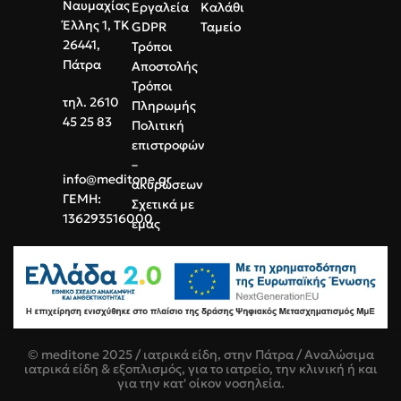
Ναυμαχίας
Εργαλεία
Καλάθι
Έλλης 1, ΤΚ
GDPR
Ταμείο
26441,
Τρόποι
Πάτρα
Αποστολής
Τρόποι
τηλ. 2610
Πληρωμής
45 25 83
Πολιτική
επιστροφών
–
info@meditone.gr
ακυρώσεων
ΓΕΜΗ:
Σχετικά με
136293516000
εμάς
© meditone 2025 / ιατρικά είδη, στην Πάτρα / Αναλώσιμα
ιατρικά είδη & εξοπλισμός, για το ιατρείο, την κλινική ή και
για την κατ' οίκον νοσηλεία.