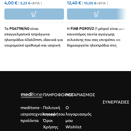
4,00
€
12,40
€
(
3,23
€
+ΦΠΑ )
(
10,00
€
+ΦΠΑ )
Τα
PG471W/40
είναι
Η
FIAB PG901/2
(1 μέτρο) είναι μια
επαγγελματικά τετράγωνα
καινοτόμος ταινία αγώγιμης
ηλεκτρόδια 40x40mm, ιδανικά για
σιλικόνης που σας επιτρέπει να
νευρομυϊκό ερεθισμό και ιατρική
δημιουργείτε ηλεκτρόδια στις
παρακολούθηση.
διαστάσεις που εσείς επιθυμείτε.
Ιδανικό Σχήμα:
Τετράγωνα
Πλήρης Ελευθερία:
Πλάτος
40x40mm για ομοιόμορφη
50mm με δυνατότητα κοπής σε
διέγερση σε κάθε σημείο του
οποιοδήποτε μήκος.
σώματος.
Συνεχής Υποδοχή 2mm:
Υψηλή Αγωγιμότητα:
Σύνδεση καλωδίου σε
Εξασφαλίζουν καθαρές
οποιοδήποτε σημείο της ταινίας.
μετρήσεις και ακριβή μεταφορά
ΠΛΗΡΟΦΟΡΙΕΣ
ΛΟΓΑΡΙΑΣΜΟΣ
Επαγγελματική Ποιότητα:
Υψηλή
παλμού.
αγωγιμότητα και αντοχή για
ΣΥΝΕΡΓΑΣΙΕΣ
Επαγγελματική Χρήση:
πολλαπλές χρήσεις.
meditone -
Πολιτική
Ο
Ανθεκτικά σε
ιατροτεχνολογικά
απορρήτου
λογαριασμός
επαναλαμβανόμενες
προϊόντα
Όροι
μου
εφαρμογές, φιλικά προς τον
Χρήσης
Wishlist
ασθενή.