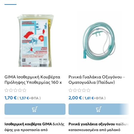
GIMA Ισοθερμική Κουβέρτα
Ρινικά Γυαλάκια Οξυγόνου –
Πρόληψης Υποθερμίας 160 x
Οματογυάλια (Παίδων)
210 cm
1,70
€
2,00
€
(
1,37
€
+ΦΠΑ )
(
1,61
€
+ΦΠΑ )
Ισοθερμική κουβέρτα GIMA
διπλής
Ρινικά γυαλάκια οξυγόνου
παίδων
όψης για προστασία από
κατασκευασμένα από μαλακό