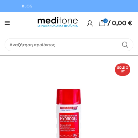
Αυγούστου
BLOG
0
/
0,00
€
SOLD O
UT