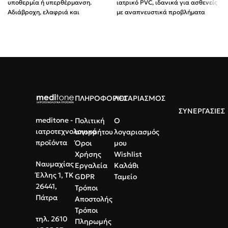
υποθερμία ή υπερθέρμανση.
ιατρικό PVC, ιδανικά για ασθενείς
Αδιάβροχη, ελαφριά και
με αναπνευστικά προβλήματα
ανθεκτική.
(ΧΑΠ, άσθμα).
2 σε 1:
Ασημί όψη για ζεστασιά,
Άνετη εφαρμογή:
Soft-touch
χρυσή για δροσιά.
υλικό που δεν ερεθίζει το δέρμα.
Διαστάσεις:
160x210 cm για
Υψηλή συμβατότητα:
Για χρήση
πλήρη κάλυψη.
με συμπυκνωτές και φιάλες
οξυγόνου.
Χρήση:
Ιδανική για ορειβασία,
ατυχήματα και πρώτες βοήθειες.
Ασφάλεια:
Σύνθεση χωρίς
ΠΛΗΡΟΦΟΡΙΕΣ
ΛΟΓΑΡΙΑΣΜΟΣ
Latex, μιας χρήσης.
ΣΥΝΕΡΓΑΣΙΕΣ
meditone -
Πολιτική
Ο
ιατροτεχνολογικά
απορρήτου
λογαριασμός
προϊόντα
Όροι
μου
Χρήσης
Wishlist
Ναυμαχίας
Εργαλεία
Καλάθι
Έλλης 1, ΤΚ
GDPR
Ταμείο
26441,
Τρόποι
Πάτρα
Αποστολής
Τρόποι
τηλ. 2610
Πληρωμής