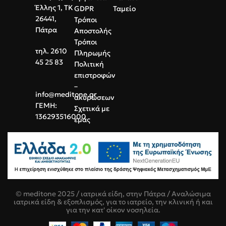
Έλλης 1, ΤΚ
GDPR
Ταμείο
26441,
Τρόποι
Πάτρα
Αποστολής
Τρόποι
τηλ. 2610
Πληρωμής
45 25 83
Πολιτική
επιστροφών
–
info@meditone.gr
ακυρώσεων
ΓΕΜΗ:
Σχετικά με
136293516000
εμάς
© meditone 2025 / ιατρικά είδη, στην Πάτρα / Αναλώσιμα
ιατρικά είδη & εξοπλισμός, για το ιατρείο, την κλινική ή και
για την κατ' οίκον νοσηλεία.