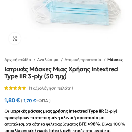
Click to enlarge
Αρχική σελίδα
Αναλώσιμα
Ατομική προστασία
Μάσκες
Ιατρικές Μάσκες Μιας Χρήσης Intextred
Type IIR 3-ply (50 τμχ)
(
1
αξιολόγηση πελάτη)
1,80
€
(
1,70
€
+ΦΠΑ )
Οι
ιατρικές μάσκες μιας χρήσης Intextred Type IIR
(3-ply)
προσφέρουν πιστοποιημένη κλινική προστασία με
αποτελεσματικότητα φιλτραρίσματος
BFE >98%
. Είναι 100%
υποαλλεργικές (χωρίς latex), ανθεκτικές στα υγρά και