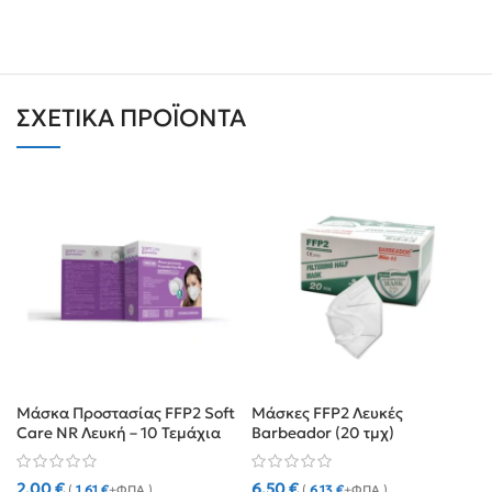
ΣΧΕΤΙΚΆ ΠΡΟΪΌΝΤΑ
Μάσκα Προστασίας FFP2 Soft
Μάσκες FFP2 Λευκές
Care NR Λευκή – 10 Τεμάχια
Barbeador (20 τμχ)
2,00
€
6,50
€
(
1,61
€
+ΦΠΑ )
(
6,13
€
+ΦΠΑ )