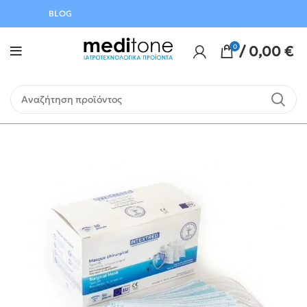
BLOG
0
/
0,00
€