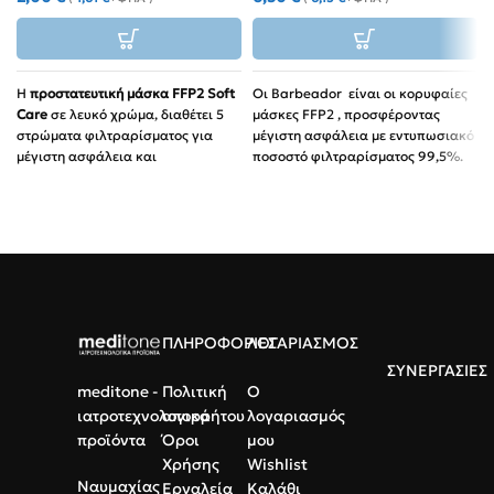
Η
προστατευτική μάσκα FFP2 Soft
Οι Barbeador είναι οι κορυφαίες
Care
σε λευκό χρώμα, διαθέτει 5
μάσκες FFP2 , προσφέροντας
στρώματα φιλτραρίσματος για
μέγιστη ασφάλεια με εντυπωσιακό
μέγιστη ασφάλεια και
ποσοστό φιλτραρίσματος 99,5%.
προστασία.Χάρη στον εργονομικό
Υψηλή Προστασία:
της σχεδιασμό, το έλασμα μύτης
Συμμόρφωση με το πρότυπο
και τα άνετα λάστιχα, εφαρμόζει
EN149:2001+A1:2009 και
άψογα στο πρόσωπο χωρίς να
πιστοποίηση CE.
ερεθίζει το δέρμα.Κάθε τεμάχιο
Ατομική Συσκευασία:
Κάθε μία
διατίθεται σε μεμονωμένη, ατομική
από τις 20 μάσκες είναι
συσκευασία.
συσκευασμένη ξεχωριστά.
Πιστοποίηση:
ΕΝ
ΠΛΗΡΟΦΟΡΙΕΣ
ΛΟΓΑΡΙΑΣΜΟΣ
149:2001+Α1:2009
ΣΥΝΕΡΓΑΣΙΕΣ
Συσκευασία:
10 τεμάχια
meditone -
Πολιτική
Ο
σε μεμονωμένη, ατομική
ιατροτεχνολογικά
απορρήτου
λογαριασμός
συσκευασία.
προϊόντα
Όροι
μου
Χρήσης
Wishlist
Ναυμαχίας
Εργαλεία
Καλάθι