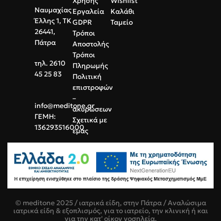
Χρήσης
Wishlist
ποιότητας για την εύκολη και
Ναυμαχίας
Εργαλεία
Καλάθι
απρόσκοπτη οπτική
Έλλης 1, ΤΚ
GDPR
Ταμείο
παρατήρηση των δειγμάτων.
26441,
Τρόποι
Εργονομικός Σχεδιασμός:
Πάτρα
Αποστολής
Διαθέτουν κατάλληλο πώμα για
Τρόποι
τον βέλτιστο αερισμό της
τηλ. 2610
Πληρωμής
καλλιέργειας, εμποδίζοντας
45 25 83
Πολιτική
παράλληλα τις εξωτερικές
επιστροφών
επιμολύνσεις
–
info@meditone.gr
ακυρώσεων
ΓΕΜΗ:
Σχετικά με
136293516000
εμάς
© meditone 2025 / ιατρικά είδη, στην Πάτρα / Αναλώσιμα
ιατρικά είδη & εξοπλισμός, για το ιατρείο, την κλινική ή και
για την κατ' οίκον νοσηλεία.