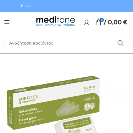
BLOG
0
/
0,00
€