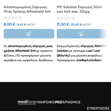
Αποστειρωμένες Σύριγγες
PIC Solution Σύριγγες 50ml
Μιας Χρήσης Alfashield 5ml
luer lock πακ. 50τμχ
με Βελόνα 21G (100 τμχ)
8,00
€
31,50
€
(
6,45
€
+ΦΠΑ )
(
25,40
€
+ΦΠΑ )
Οι
αποστειρωμένες σύριγγες μιας
Επαγγελματικές
σύριγγες 50ml PIC
χρήσης Alfashield 5ml
με πράσινη
Solution
με σύστημα
Luer Lock
βελόνα 21G προσφέρουν μέγιστη
(βιδωτές)
για μέγιστη ασφάλεια.
ακρίβεια και ασφάλεια. Διαθέτουν
Προσφέρουν
σταθερή σύνδεση
εργονομική σύνδεση
Luer Slip
για
χωρίς διαρροές, ιδανικές για
χρήση χωρίς διαρροές, είναι 100%
αντλίες έγχυσης
και εργαστηριακή
Latex-Free και αποστειρωμένες με
χρήση. Οικονομικό πακέτο
50
ETO. Ιδανικές για καθημερινές
τεμαχίων
, αποστειρωμένες και
ιατρικές και κλινικές εφαρμογές.
υψηλής ακρίβειας
.
Αποκτήστε τες στο
meditone
.
ΠΛΗΡΟΦΟΡΙΕΣ
ΛΟΓΑΡΙΑΣΜΟΣ
ΣΥΝΕΡΓΑΣΙΕΣ