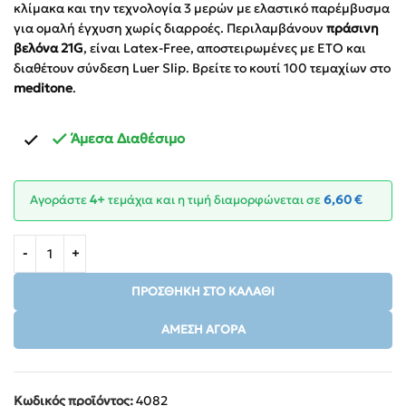
κλίμακα και την τεχνολογία 3 μερών με ελαστικό παρέμβυσμα
για ομαλή έγχυση χωρίς διαρροές. Περιλαμβάνουν
πράσινη
βελόνα 21G
, είναι Latex-Free, αποστειρωμένες με ETO και
διαθέτουν σύνδεση Luer Slip. Βρείτε τo κουτί 100 τεμαχίων στο
meditone
.
Άμεσα Διαθέσιμο
Αγοράστε
4+
τεμάχια και η τιμή διαμορφώνεται σε
6,60
€
ΠΡΟΣΘΉΚΗ ΣΤΟ ΚΑΛΆΘΙ
ΆΜΕΣΗ ΑΓΟΡΆ
Κωδικός προϊόντος:
4082