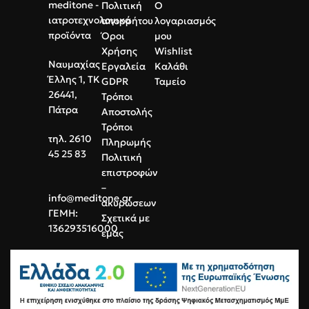
meditone -
Πολιτική
Ο
ιατροτεχνολογικά
απορρήτου
λογαριασμός
προϊόντα
Όροι
μου
Χρήσης
Wishlist
Ναυμαχίας
Εργαλεία
Καλάθι
Έλλης 1, ΤΚ
GDPR
Ταμείο
26441,
Τρόποι
Πάτρα
Αποστολής
Τρόποι
τηλ. 2610
Πληρωμής
45 25 83
Πολιτική
επιστροφών
–
info@meditone.gr
ακυρώσεων
ΓΕΜΗ:
Σχετικά με
136293516000
εμάς