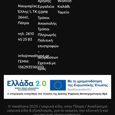
Χρήσης
Wishlist
Ναυμαχίας
Εργαλεία
Καλάθι
Έλλης 1, ΤΚ
GDPR
Ταμείο
26441,
Τρόποι
Πάτρα
Αποστολής
Τρόποι
τηλ. 2610
Πληρωμής
45 25 83
Πολιτική
επιστροφών
–
info@meditone.gr
ακυρώσεων
ΓΕΜΗ:
Σχετικά με
136293516000
εμάς
© meditone 2025 / ιατρικά είδη, στην Πάτρα / Αναλώσιμα
ιατρικά είδη & εξοπλισμός, για το ιατρείο, την κλινική ή και
για την κατ' οίκον νοσηλεία.