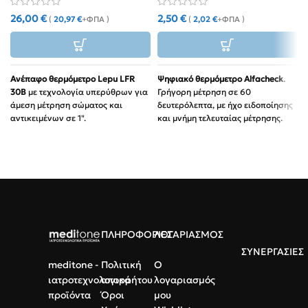
26,00
€
2,50
€
(
20,97
€
+ΦΠΑ )
(
2,02
€
+ΦΠΑ )
Ανέπαφο θερμόμετρο Lepu LFR
Ψηφιακό θερμόμετρο Alfacheck
.
30B
με τεχνολογία υπερύθρων για
Γρήγορη μέτρηση σε 60
άμεση μέτρηση σώματος και
δευτερόλεπτα, με ήχο ειδοποίησης
αντικειμένων σε 1".
και μνήμη τελευταίας μέτρησης.
Ασφάλεια:
Μέτρηση από
Ακρίβεια:
Πιστοποίηση CE 2803.
απόσταση χωρίς επαφή.
Χρήση:
Ιδανικό για μασχάλη,
Ευκολία:
Οθόνη με χρωματική
κατάλληλο για παιδιά και
ειδοποίηση πυρετού.
ενήλικες.
Μνήμη:
Καταγραφή των
τελευταίων 99 μετρήσεων.
Αθόρυβο:
Λειτουργία σίγασης
ΠΛΗΡΟΦΟΡΙΕΣ
ΛΟΓΑΡΙΑΣΜΟΣ
για χρήση στον ύπνο.
ΣΥΝΕΡΓΑΣΙΕΣ
meditone -
Πολιτική
Ο
ιατροτεχνολογικά
απορρήτου
λογαριασμός
προϊόντα
Όροι
μου