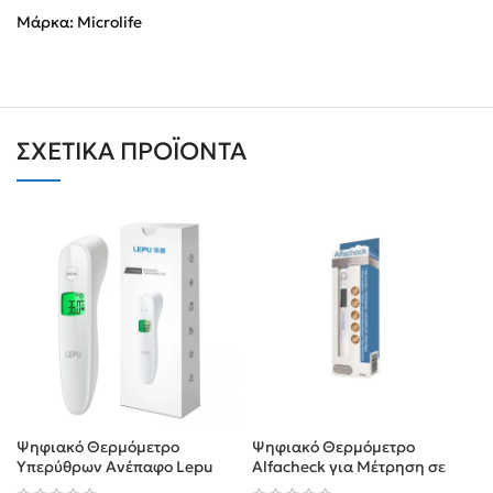
Μάρκα:
Microlife
ΣΧΕΤΙΚΆ ΠΡΟΪΌΝΤΑ
Ψηφιακό Θερμόμετρο
Ψηφιακό Θερμόμετρο
Υπερύθρων Ανέπαφο Lepu
Alfacheck για Μέτρηση σε
LFR 30B
60”