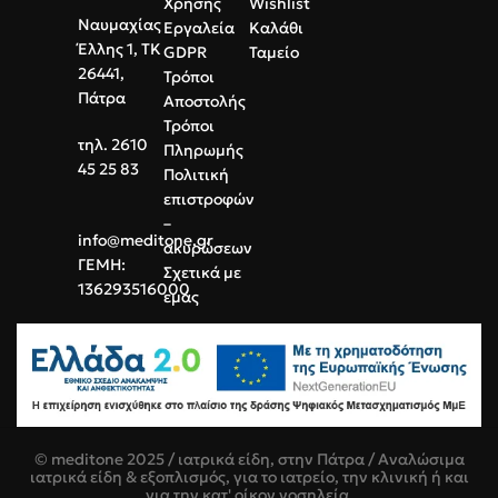
Χρήσης
Wishlist
Ναυμαχίας
Εργαλεία
Καλάθι
Έλλης 1, ΤΚ
GDPR
Ταμείο
26441,
Τρόποι
Πάτρα
Αποστολής
Τρόποι
τηλ. 2610
Πληρωμής
45 25 83
Πολιτική
επιστροφών
–
info@meditone.gr
ακυρώσεων
ΓΕΜΗ:
Σχετικά με
136293516000
εμάς
© meditone 2025 / ιατρικά είδη, στην Πάτρα / Αναλώσιμα
ιατρικά είδη & εξοπλισμός, για το ιατρείο, την κλινική ή και
για την κατ' οίκον νοσηλεία.