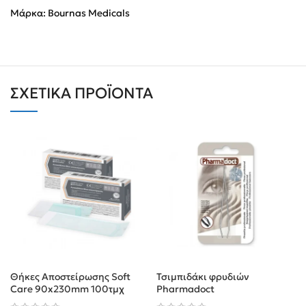
Μάρκα:
Bournas Medicals
ΣΧΕΤΙΚΆ ΠΡΟΪΌΝΤΑ
Θήκες Aποστείρωσης Soft
Τσιμπιδάκι φρυδιών
Care 90x230mm 100τμχ
Pharmadoct