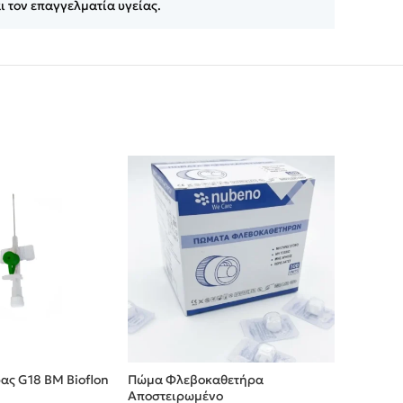
ι τον επαγγελματία υγείας.
SOLD
OUT
ς G18 BM Bioflon
Πώμα Φλεβοκαθετήρα
Φλεβοκαθ
Αποστειρωμένο
+ φτερά 5