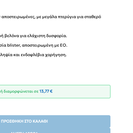
 αποστειρωμένες, με μεγάλα πτερύγια για σταθερό
ή βελόνα για ελάχιστη δυσφορία.
ία blister, αποστειρωμένη με EO.
οληψία και ενδοφλέβια χορήγηση.
ιμή διαμορφώνεται σε
13,77
€
ΠΡΟΣΘΉΚΗ ΣΤΟ ΚΑΛΆΘΙ