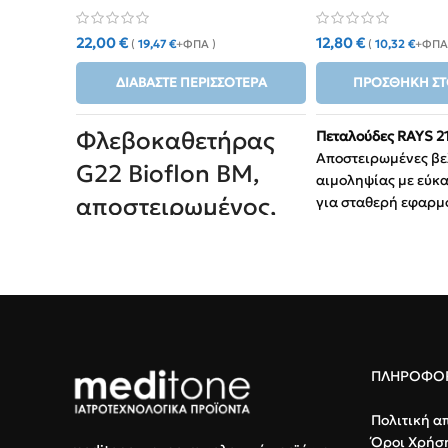
22,00
€
12,80
€
(
19,47
€
+ΦΠΑ )
(
10,32
€
+ΦΠΑ
ΔΙΑΒΆΣΤΕ ΠΕΡΙΣΣΌΤΕΡΑ
ΠΡΟΣΘΉΚΗ ΣΤ
Φλεβοκαθετήρας
Πεταλούδες RAYS 2
Αποστειρωμένες βε
G22 Bioflon BM,
αιμοληψίας με εύκ
αποστειρωμένος,
για σταθερή εφαρμ
ανώδυνη εισαγωγή
υψηλής ποιότητας
Μέγεθος:
21G (Πρ
για ασφαλή
Ιδανικό για ενήλι
φλεβική πρόσβαση.
Ασφάλεια:
Μιας 
πιστοποιημένη 
Συμβατότητα:
Κατ
ΠΛΗΡΟΦΟΡ
συστήματα συλλο
κενού.
Πολιτική α
Όροι Χρήσ