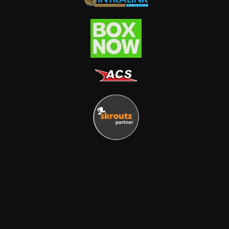
τυχαίες αποσυνδέσεις.
Απόλυτη Υγειονομική
Προστασία:
Λειτουργεί ως
αδιαπέραστη ασπίδα ενάντια
σε εξωτερικούς μολυσματικούς
παράγοντες και μικρόβια.
Ιατρική Ποιότητα Χωρίς Latex:
Κατασκευασμένο από
υποαλλεργικά υλικά (Latex-
free) για την πλήρη αποφυγή
ερεθισμών.
Εγγυημένη Στρειρότητα:
Κάθε
πώμα είναι ατομικά
συσκευασμένο σε blister και
αποστειρωμένο με
αιθυλενοξείδιο (EO) για μία
μόνο χρήση.
Πρακτική Συσκευασία: