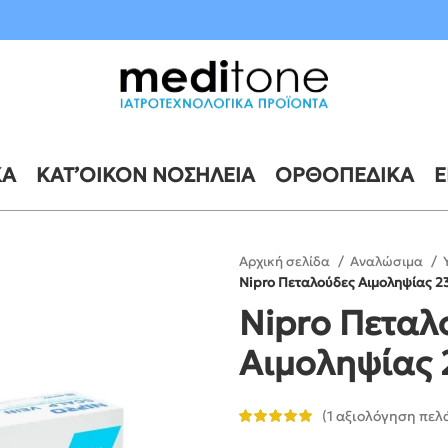
10 έως 21 Αυγούστου
ΚΆ
ΚΑΤ’ΟΊΚΟΝ ΝΟΣΗΛΕΊΑ
ΟΡΘΟΠΕΔΙΚΆ
Ε
Αρχική σελίδα
Αναλώσιμα
Nipro Πεταλούδες Αιμοληψίας 2
Nipro Πεταλ
Αιμοληψίας 
(
1
αξιολόγηση πελ