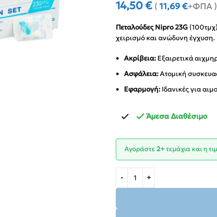
14,50
€
(
11,69
€
+ΦΠΑ )
Πεταλούδες Nipro 23G
(100τμχ)
χειρισμό και ανώδυνη έγχυση.
Ακρίβεια:
Εξαιρετικά αιχμηρ
Ασφάλεια:
Ατομική συσκευασ
Εφαρμογή:
Ιδανικές για αιμ
Άμεσα Διαθέσιμο
Αγοράστε
2+
τεμάχια και η τ