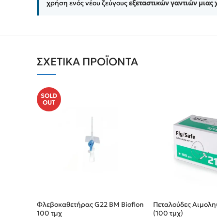
χρήση ενός νέου ζεύγους
εξεταστικών γαντιών μιας
ΣΧΕΤΙΚΆ ΠΡΟΪΌΝΤΑ
SOLD
OUT
Φλεβοκαθετήρας G22 BM Bioflon
Πεταλούδες Αιμολη
100 τμχ
(100 τμχ)