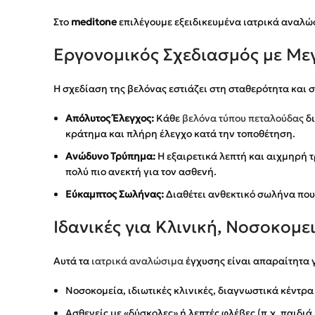
Στο
meditone
επιλέγουμε εξειδικευμένα ιατρικά αναλώ
Εργονομικός Σχεδιασμός με Με
Η σχεδίαση της βελόνας εστιάζει στη σταθερότητα και 
Απόλυτος Έλεγχος:
Κάθε
βελόνα τύπου πεταλούδας
δι
κράτημα και πλήρη έλεγχο κατά την τοποθέτηση.
Ανώδυνο Τρύπημα:
Η εξαιρετικά λεπτή και αιχμηρή τ
πολύ πιο ανεκτή για τον ασθενή.
Εύκαμπτος Σωλήνας:
Διαθέτει ανθεκτικό σωλήνα που 
Ιδανικές για Κλινική, Νοσοκομε
Αυτά τα
ιατρικά αναλώσιμα
έγχυσης είναι απαραίτητα γ
Νοσοκομεία, ιδιωτικές κλινικές, διαγνωστικά κέντρα
Ασθενείς με «δύσκολες» ή λεπτές φλέβες (π.χ. παιδιά