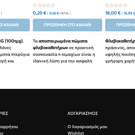
Τεμαχίων
0,20
€
18,00
€
 )
(
0,16
€
+ΦΠΑ )
(
15,93
Ο ΚΑΛΆΘΙ
ΠΡΟΣΘΉΚΗ ΣΤΟ ΚΑΛΆΘΙ
ΠΡΟΣΘΉΚ
1G (100τμχ)
.
Τα
αποστειρωμένα πώματα
Φλεβοκαθετήρα
λόνες
φλεβοκαθετήρων
σε πρακτική
πράσινος, απο
αμπτα πτερύγια
συσκευασία 4 τεμαχίων είναι η
υψηλής ποιότητ
ογή και
ιδανική λύση για την ασφαλή
γρήγορη χορή
.
σφράγιση καθετήρων σε κατ'
μεταγγίσεις αί
άσινο) –
οίκον φροντίδα.
Μέγεθος:
18
κες.
Ατομική Αποστείρωση:
Κάθε
υψηλή παρο
πώμα είναι σφραγισμένο σε
χρήσης με
Εφαρμογή:
δικό του blister για εγγυημένη
αποστείρωση.
φάρμακα κα
ασηψία.
περιστατικά
άλληλες για
Universal Σύνδεση:
Συμβατά με
ΙΕΣ
ΛΟΓΑΡΙΑΣΜΟΣ
γής αίματος
Ασφάλεια:
Β
όλους τους φλεβοκαθετήρες, τις
για προστασ
πεταλούδες και τις τρίοδες
πορρήτου
Ο λογαριασμός μου
βάνες (Luer-Lock).
ης
Wishlist