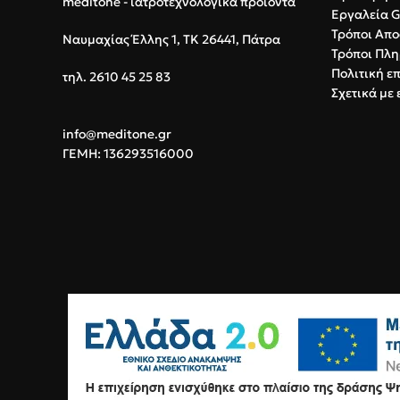
meditone - ιατροτεχνολογικά προϊόντα
Εργαλεία 
Τρόποι Απο
Ναυμαχίας Έλλης 1, ΤΚ 26441, Πάτρα
Τρόποι Πλ
Πολιτική ε
τηλ. 2610 45 25 83
Σχετικά με 
info@meditone.gr
ΓΕΜΗ: 136293516000