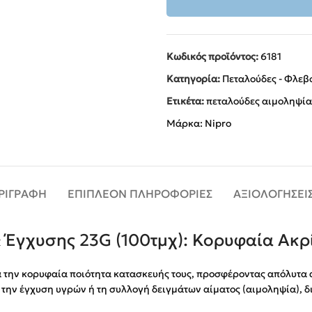
Κωδικός προϊόντος:
6181
Κατηγορία:
Πεταλούδες - Φλεβ
Ετικέτα:
πεταλούδες αιμοληψία
Μάρκα:
Nipro
ΡΙΓΡΑΦΉ
ΕΠΙΠΛΈΟΝ ΠΛΗΡΟΦΟΡΊΕΣ
ΑΞΙΟΛΟΓΉΣΕΙΣ 
& Έγχυσης 23G (100τμχ): Κορυφαία Ακ
α την κορυφαία ποιότητα κατασκευής τους, προσφέροντας απόλυτα
την έγχυση υγρών ή τη συλλογή δειγμάτων αίματος (αιμοληψία), δι