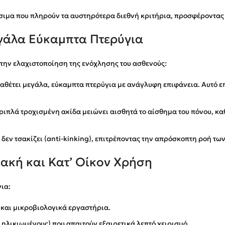
σιμα που πληρούν τα αυστηρότερα διεθνή κριτήρια, προσφέροντας 
γάλα Εύκαμπτα Πτερύγια
στην ελαχιστοποίηση της ενόχλησης του ασθενούς:
αθέτει μεγάλα, εύκαμπτα πτερύγια με ανάγλυφη επιφάνεια. Αυτό επ
ριπλά τροχισμένη ακίδα μειώνει αισθητά το αίσθημα του πόνου, κα
δεν τσακίζει (anti-kinking), επιτρέποντας την απρόσκοπτη ροή των
ιακή και Κατ’ Οίκον Χρήση
ια:
 και μικροβιολογικά εργαστήρια.
, ηλικιωμένους) που απαιτούν εξαιρετικά λεπτό χειρισμό.