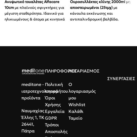
Ανυψωτικό τουαλέτας Alfacare
Ουροσυλλέκτες κλίνης 2000ml μη
10cm
με πλαϊνούς σφιγκτήρες για
αποστειρωμένοι (25τμχ)
με
μέγιστη σταθερότητα. Ιδανικό για
κάνουλα εκκένωσης και
ηλικιωμένους & άτομα με κινητικά
αντιπαλινδρομική βαλβίδα.
προβλήματα.
Διαθέτουν εύκαμπτο σωλήνα
Τοποθέτηση:
Εύκολη χωρίς
90cm.
εργαλεία.
Ασφάλεια:
Προστασία από
λοιμώξεις και διαρροές.
Αντοχή:
Έως 115kg βάρος
χρήστη.
Χρήση:
Ιδανικοί για κλινήρεις
ασθενείς & νοσοκομεία.
Υλικό:
Ανθεκτικό πλαστικό
υψηλής υγιεινής.
Ποιότητα:
Ιατρικό PVC με
ΠΛΗΡΟΦΟΡΙΕΣ
ΛΟΓΑΡΙΑΣΜΟΣ
ακριβή διαβάθμιση ml.
ΣΥΝΕΡΓΑΣΙΕΣ
meditone -
Πολιτική
Ο
ιατροτεχνολογικά
απορρήτου
λογαριασμός
προϊόντα
Όροι
μου
Χρήσης
Wishlist
Ναυμαχίας
Εργαλεία
Καλάθι
Έλλης 1, ΤΚ
GDPR
Ταμείο
26441,
Τρόποι
Πάτρα
Αποστολής