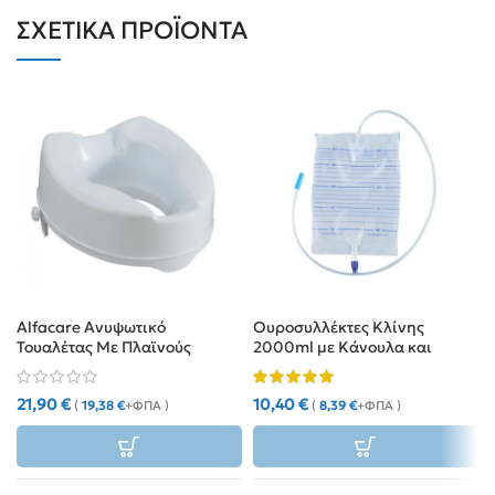
ΣΧΕΤΙΚΆ ΠΡΟΪΌΝΤΑ
Alfacare Ανυψωτικό
Ουροσυλλέκτες Κλίνης
Τουαλέτας Με Πλαϊνούς
2000ml με Κάνουλα και
Σφιγκτήρες 10 cm
Βαλβίδα (25τμχ)
21,90
€
10,40
€
(
19,38
€
+ΦΠΑ )
(
8,39
€
+ΦΠΑ )