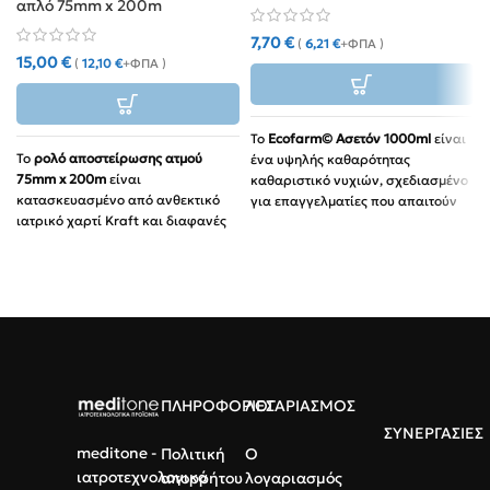
απλό 75mm x 200m
7,70
€
(
6,21
€
+ΦΠΑ )
15,00
€
(
12,10
€
+ΦΠΑ )
Το
Ecofarm© Ασετόν 1000ml
είναι
Το
ρολό αποστείρωσης ατμού
ένα υψηλής καθαρότητας
75mm x 200m
είναι
καθαριστικό νυχιών, σχεδιασμένο
κατασκευασμένο από ανθεκτικό
για επαγγελματίες που απαιτούν
ιατρικό χαρτί Kraft και διαφανές
ταχύτητα και αποτελεσματικότητα
πλαστικό φιλμ πολυεστέρα.
στην αφαίρεση βερνικιών.
Διαθέτει ενσωματωμένους δείκτες
Ισχυρή Σύνθεση:
Υψηλή
ελέγχου και προσφέρει κορυφαία
περιεκτικότητα σε ακετόνη που
προστασία από βακτήρια,
αφαιρεί ακόμα και τα πιο
εξασφαλίζοντας την απόλυτη
ανθεκτικά βερνίκια με ένα
στειρότητα των εργαλείων σας.
πέρασμα.
Διαστάσεις: 75mm πλάτος x
Προστασία & Φροντίδα:
200m μήκος
Σχεδιασμένο να σέβεται τη
ΠΛΗΡΟΦΟΡΙΕΣ
ΛΟΓΑΡΙΑΣΜΟΣ
Υλικό: Ιατρικό χαρτί υψηλής
φυσική υγρασία των νυχιών,
ΣΥΝΕΡΓΑΣΙΕΣ
αντοχής στην υγρασία
αποτρέποντας την υπερβολική
meditone -
Πολιτική
Ο
ξηρότητα.
Ασφάλεια: Clean peel άνοιγμα
ιατροτεχνολογικά
απορρήτου
λογαριασμός