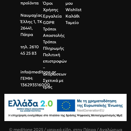
χωρίς απελευθέρωση ινιδίων
Οικονομική Συσκευασία:
Φιάλη
προϊόντα
Όροι
μου
1000ml με πώμα ασφαλείας για
Χρήσης
Wishlist
αποφυγή εξάτμισης και
Ναυμαχίας
Εργαλεία
Καλάθι
διαρροών.
Έλλης 1, ΤΚ
GDPR
Ταμείο
26441,
Τρόποι
Πάτρα
Αποστολής
Τρόποι
τηλ. 2610
Πληρωμής
45 25 83
Πολιτική
επιστροφών
–
info@meditone.gr
ακυρώσεων
ΓΕΜΗ:
Σχετικά με
136293516000
εμάς
© meditone 2025 / ιατρικά είδη, στην Πάτρα / Αναλώσιμα