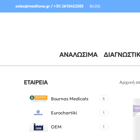
Σημαντική Ενημέρωση Παραδόσεων:
sales@meditone.gr / +30 2610452583
BLOG
ΑΝΑΛΏΣΙΜΑ
ΔΙΑΓΝΩΣΤΙ
ΕΤΑΙΡΕΊΑ
Αρχική σ
Bournas Medicals
5
Eurochartiki
1
OEM
1