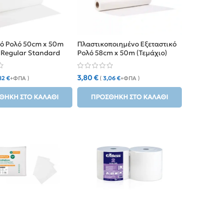
κό Ρολό 50cm x 50m
Πλαστικοποιημένο Εξεταστικό
e Regular Standard
Ρολό 58cm x 50m (Τεμάχιο)
3,80
€
82
€
+ΦΠΑ )
(
3,06
€
+ΦΠΑ )
ΘΉΚΗ ΣΤΟ ΚΑΛΆΘΙ
ΠΡΟΣΘΉΚΗ ΣΤΟ ΚΑΛΆΘΙ