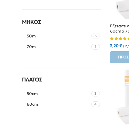
ΜΉΚΟΣ
Εξεταστι
60cm x 7
50m
6
3,20
€
70m
(
2,
1
ΠΡΟΣ
ΠΛΆΤΟΣ
50cm
3
60cm
4