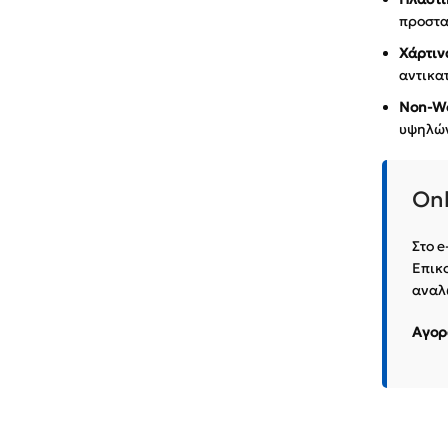
προστα
Χάρτινα
αντικα
Non-Wo
υψηλών
Onl
Στο e
Επικο
αναλ
Αγορά