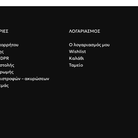
ΙΕΣ
ΛΟΓΑΡΙΑΣΜΟΣ
πορρήτου
Ο λογαριασμός μου
ης
Wishlist
GDPR
Καλάθι
στολής
Ταμείο
ηρωμής
πιστροφών – ακυρώσεων
εμάς