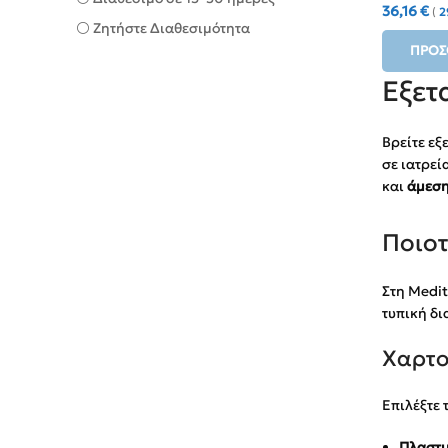
36,16
€
(
2
⚪ Ζητήστε Διαθεσιμότητα
ΠΡΟΣ
Εξετ
Βρείτε εξ
σε ιατρεί
και
άμεση
Ποιοτ
Στη Medit
τυπική δι
Χαρτο
Επιλέξτε 
Πλαστι