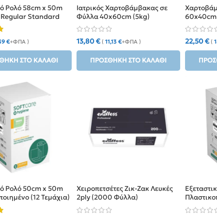
κό Ρολό 58cm x 50m
Ιατρικός Χαρτοβάμβακας σε
Χαρτοβά
 Regular Standard
Φύλλα 40x60cm (5kg)
60x40cm 
λευκότητ
13,80
€
22,50
€
39
€
+ΦΠΑ )
(
11,13
€
+ΦΠΑ )
(
1
ΘΉΚΗ ΣΤΟ ΚΑΛΆΘΙ
ΠΡΟΣΘΉΚΗ ΣΤΟ ΚΑΛΆΘΙ
ΠΡΟΣ
κό Ρολό 50cm x 50m
Χειροπετσέτες Ζικ-Ζακ Λευκές
Εξεταστι
οιημένο (12 Τεμάχια)
2ply (2000 Φύλλα)
Πλαστικοπ