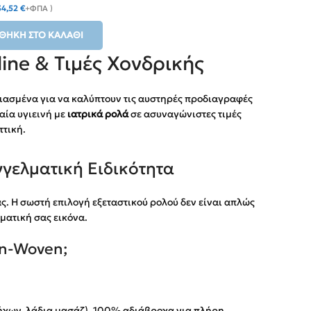
34,52
€
+ΦΠΑ )
ΘΉΚΗ ΣΤΟ ΚΑΛΆΘΙ
ine & Τιμές Χονδρικής
ιασμένα για να καλύπτουν τις αυστηρές προδιαγραφές
αία υγιεινή με
ιατρικά ρολά
σε ασυναγώνιστες τιμές
ττική.
γγελματική Ειδικότητα
. Η σωστή επιλογή εξεταστικού ρολού δεν είναι απλώς
ματική σας εικόνα.
on-Woven;
ρήχων, λάδια μασάζ). 100% αδιάβροχα για πλήρη