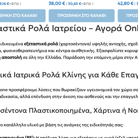
38,00
€
42,80
€
9,16
€
+ΦΠΑ )
(
30,65
€
+ΦΠΑ )
(
ΘΉΚΗ ΣΤΟ ΚΑΛΆΘΙ
ΠΡΟΣΘΉΚΗ ΣΤΟ ΚΑΛΆΘΙ
ΠΡΟΣ
αστικά Ρολά Ιατρείου – Αγορά Onl
ειδικευμένα
εξεταστικά ρολά
(χαρτοσέντονα) υψηλής αντοχής, σχεδ
α, φυσικοθεραπευτήρια και κέντρα αισθητικής. Εξασφαλίστε κορυφ
 αποστολή
σε όλη την Ελλάδα. Παράδοση την επόμενη μέρα στην Α
ικά Ιατρικά Ρολά Κλίνης για Κάθε Επα
one προσφέρουμε λύσεις που θωρακίζουν υγειονομικά τον χώρο σας
αδικασία, αλλά επένδυση στην άνεση του ασθενούς και την επαγγελ
σέντονα Πλαστικοποιημένα, Χάρτινα ή N
το κατάλληλο υλικό με βάση τις ανάγκες της ειδικότητάς σας:
κοποιημένα (PE):
Η απόλυτη λύση για εξετάσεις με υγρά (τζελ υπε