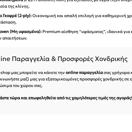
σία της κλίνης.
 Γκοφρέ (2-ply):
Οικονομική και απαλή επιλογή για καθημερινή χρ
τάσταση.
ven (Μη υφασμένα):
Premium αίσθηση “υφάσματος”, ιδανικά για κ
 απαιτήσεων.
ine Παραγγελία & Προσφορές Χονδρικής
-shop μας μπορείτε να κάνετε την
online παραγγελία
σας γρήγορα κ
ινωνήστε μαζί μας για εξατομικευμένες προσφορές χονδρικής σε ε
ώσιμα του χώρου σας.
στε τώρα και επωφεληθείτε από τις χαμηλότερες τιμές της αγοράς