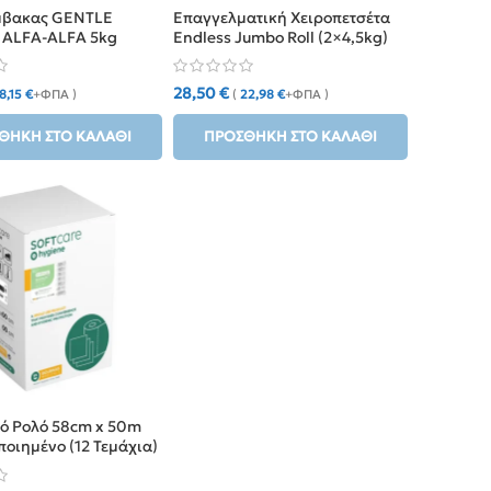
μβακας GENTLE
Επαγγελματική Χειροπετσέτα
ALFA-ALFA 5kg
Endless Jumbo Roll (2×4,5kg)
ας 86%
28,50
€
8,15
€
+ΦΠΑ )
(
22,98
€
+ΦΠΑ )
ΘΉΚΗ ΣΤΟ ΚΑΛΆΘΙ
ΠΡΟΣΘΉΚΗ ΣΤΟ ΚΑΛΆΘΙ
κό Ρολό 58cm x 50m
οιημένο (12 Τεμάχια)