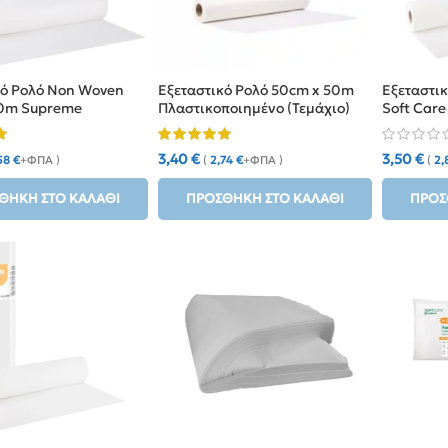
κό Ρολό Non Woven
Εξεταστικό Ρολό 50cm x 50m
Εξεταστι
0m Supreme
Πλαστικοποιημένο (Τεμάχιο)
Soft Car
3,40
€
3,50
€
58
€
+ΦΠΑ )
(
2,74
€
+ΦΠΑ )
(
2,
ΘΉΚΗ ΣΤΟ ΚΑΛΆΘΙ
ΠΡΟΣΘΉΚΗ ΣΤΟ ΚΑΛΆΘΙ
ΠΡΟΣ