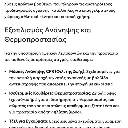
λύσεις πρώτων βοηθειών που πληρούν τις αυστηρότερες
προδιαγραφές υγιεινής, κατάλληλες για επαγγελματικούς
χώρους, αθλητικά κέντρα και οικιακή χρήση.
Εξοπλισμός Ανάνηψης και
Θερμοπροστασίας
Για την υποστήριξη ζωτικών λειτουργιών και την προστασία
του ασθενούς σε κρίσιμες στιγμές, διαθέτουμε:
Μάσκες Ανάνηψης CPR (Φιλί της Ζωής):
Σχεδιασμένες για
την ασφαλή παροχή τεχνητής αναπνοής με βαλβίδα
αντεπιστροφής που αποτρέπει την επαφή με εκκρίσεις.
Ισοθερμικές Κουβέρτες Θερμοπροστασίας:
Διπλής όψης
(χρυσό/ασήμι) για τη διατήρηση της θερμοκρασίας του
σώματος τόσο σε περιπτώσεις
υποθερμίας
(ζέστη) όσο και
για προστασία από την
ηλίαση
(κρύο).
Τζελ για Εγκαύματα:
Εξειδικευμένα σκευάσματα για άμεση
ανακούφιση, δροσιά και προστασία της περιοχής του