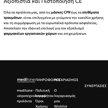
Αξιοπιστία και Πιστοποίηση CE
Όλα τα προϊόντα μας, από τις
μάσκες CPR
έως τα
επιθέματα
τραυμάτων
, είναι επιλεγμένα με γνώμονα την ευκολία χρήσης
και τη συμμόρφωση με τα ευρωπαϊκά πρότυπα ασφαλείας.
Αποτελούν την ιδανική επιλογή για τον εξοπλισμό
φαρμακείων εργασιακών χώρων
και επιχειρήσεων.
ΠΛΗΡΟΦΟΡΙΕΣ
ΛΟΓΑΡΙΑΣΜΟΣ
ΣΥΝΕΡΓΑΣΙΕΣ
meditone -
Πολιτική
Ο
ιατροτεχνολογικά
απορρήτου
λογαριασμός
προϊόντα
Όροι
μου
Χρήσης
Wishlist