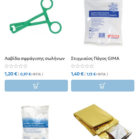
Λαβίδα σφράγισης σωλήνων
Στιγμιαίος Πάγος GIMA
1,20
€
1,40
€
(
0,97
€
+ΦΠΑ )
(
1,13
€
+ΦΠΑ )