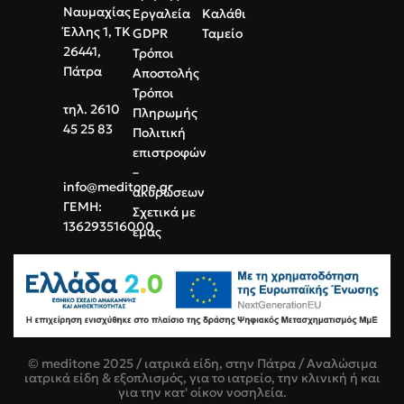
Ναυμαχίας
Εργαλεία
Καλάθι
Έλλης 1, ΤΚ
GDPR
Ταμείο
26441,
Τρόποι
Πάτρα
Αποστολής
Τρόποι
τηλ. 2610
Πληρωμής
45 25 83
Πολιτική
επιστροφών
–
info@meditone.gr
ακυρώσεων
ΓΕΜΗ:
Σχετικά με
136293516000
εμάς
© meditone 2025 / ιατρικά είδη, στην Πάτρα / Αναλώσιμα
ιατρικά είδη & εξοπλισμός, για το ιατρείο, την κλινική ή και
για την κατ' οίκον νοσηλεία.