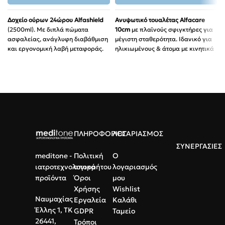
Δοχείο ούρων 24ώρου Alfashield
Ανυψωτικό τουαλέτας Alfacare
(2500ml). Με διπλά πώματα
10cm
με πλαϊνούς σφιγκτήρες για
ασφαλείας, ανάγλυφη διαβάθμιση
μέγιστη σταθερότητα. Ιδανικό για
και εργονομική λαβή μεταφοράς.
ηλικιωμένους & άτομα με κινητικά
Υλικό:
100% Ανθεκτικό
προβλήματα.
Πολυπροπυλένιο.
Τοποθέτηση:
Εύκολη χωρίς
εργαλεία.
Συσκευασία:
Ατομική σε
χάρτινο κουτί.
Αντοχή:
Έως 115kg βάρος
χρήστη.
Υλικό:
Ανθεκτικό πλαστικό
υψηλής υγιεινής.
ΠΛΗΡΟΦΟΡΙΕΣ
ΛΟΓΑΡΙΑΣΜΟΣ
ΣΥΝΕΡΓΑΣΙΕΣ
meditone -
Πολιτική
Ο
ιατροτεχνολογικά
απορρήτου
λογαριασμός
προϊόντα
Όροι
μου
Χρήσης
Wishlist
Ναυμαχίας
Εργαλεία
Καλάθι
Έλλης 1, ΤΚ
GDPR
Ταμείο
26441,
Τρόποι