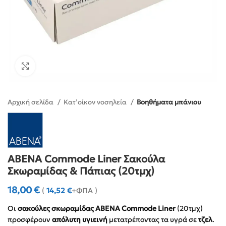
Click to enlarge
Αρχική σελίδα
Κατ’οίκον νοσηλεία
Βοηθήματα μπάνιου
ABENA Commode Liner Σακούλα
Σκωραμίδας & Πάπιας (20τμχ)
18,00
€
(
14,52
€
+ΦΠΑ )
Οι
σακούλες σκωραμίδας ABENA Commode Liner
(20τμχ)
προσφέρουν
απόλυτη υγιεινή
μετατρέποντας τα υγρά σε
τζελ
.