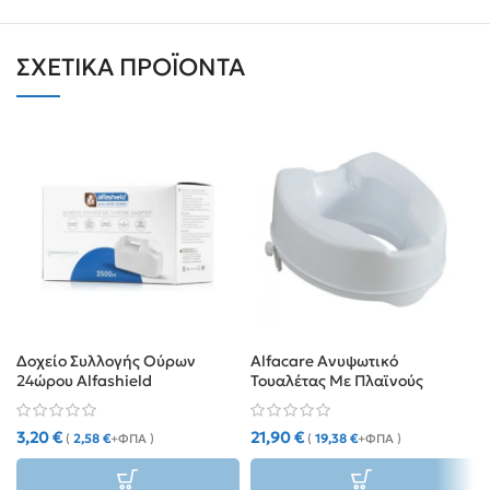
ΣΧΕΤΙΚΆ ΠΡΟΪΌΝΤΑ
Δοχείο Συλλογής Ούρων
Alfacare Ανυψωτικό
24ώρου Alfashield
Τουαλέτας Με Πλαϊνούς
Σφιγκτήρες 10 cm
3,20
€
21,90
€
(
2,58
€
+ΦΠΑ )
(
19,38
€
+ΦΠΑ )