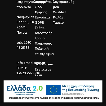
καθημερινή χρήση.
ιατροτεχνολογικά
απορρήτου
λογαριασμός
πακέτο.
προϊόντα
Όροι
μου
Χρήσης
Wishlist
Ναυμαχίας
Εργαλεία
Καλάθι
Έλλης 1, ΤΚ
GDPR
Ταμείο
26441,
Τρόποι
Πάτρα
Αποστολής
Τρόποι
τηλ. 2610
Πληρωμής
45 25 83
Πολιτική
επιστροφών
–
info@meditone.gr
ακυρώσεων
ΓΕΜΗ:
Σχετικά με
136293516000
εμάς