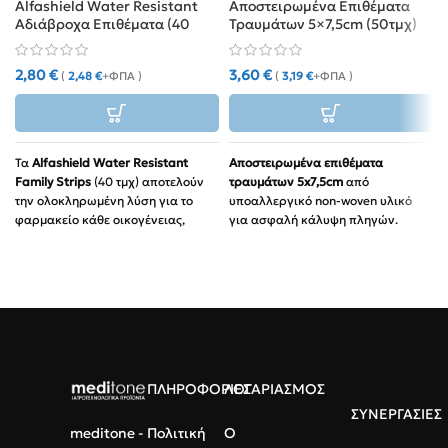
Alfashield Water Resistant
Αποστειρωμένα Επιθέματα
Αδιάβροχα Επιθέματα (40
Τραυμάτων 5×7,5cm (50τμχ)
τμχ)
2,80
€
3,60
€
(
2,48
€
+ΦΠΑ )
(
3,19
€
+ΦΠΑ )
Τα
Alfashield Water Resistant
Αποστειρωμένα επιθέματα
Family Strips
(40 τμχ) αποτελούν
τραυμάτων 5x7,5cm
από
την ολοκληρωμένη λύση για το
υποαλλεργικό non-woven υλικό
φαρμακείο κάθε οικογένειας,
για ασφαλή κάλυψη πληγών.
προσφέροντας αδιάβροχη
Χωρίς χνούδια:
Δεν κολλάει
προστασία και υψηλή διαπνοή.
στην πληγή για ανώδυνη
Υλικό:
Αεροδιαπερατό,
αφαίρεση.
υποαλλεργικό υλικό που
Υψηλή απορρόφηση:
Ιδανικά
επιτρέπει στο δέρμα να
για εκκρίσεις και
αναπνέει.
μικροεπεμβάσεις.
Πιστοποιήσεις:
ISO 15197:2013,
Φιλικά προς το δέρμα:
Μαλακή
CE, proDERM.
ΠΛΗΡΟΦΟΡΙΕΣ
ΛΟΓΑΡΙΑΣΜΟΣ
υφή, κατάλληλη για ευαίσθητες
Καταλληλότητα:
Ιδανικά για
επιδερμίδες.
ΣΥΝΕΡΓΑΣΙΕΣ
ευαίσθητα δέρματα και
meditone -
Πολιτική
Ο
Συσκευασία:
50 τεμάχια ανά