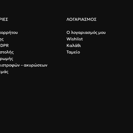
ΙΕΣ
ΛΟΓΑΡΙΑΣΜΟΣ
πορρήτου
Ο λογαριασμός μου
ης
Wishlist
GDPR
Καλάθι
στολής
Ταμείο
ηρωμής
πιστροφών – ακυρώσεων
εμάς