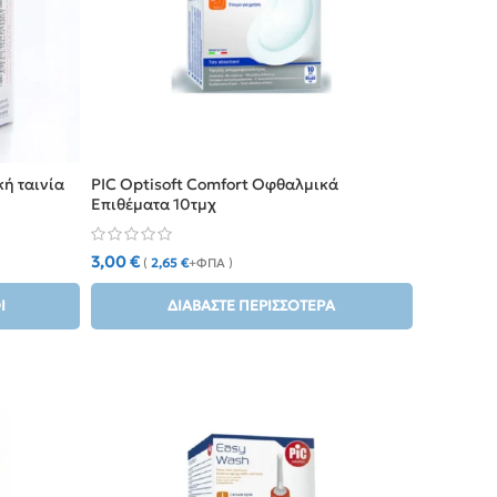
κή ταινία
PIC Optisoft Comfort Οφθαλμικά
Επιθέματα 10τμχ
3,00
€
(
2,65
€
+ΦΠΑ )
Ι
ΔΙΑΒΆΣΤΕ ΠΕΡΙΣΣΌΤΕΡΑ