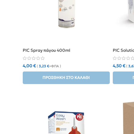
PIC Spray πάγου 400ml
PIC Soluti
4,00
€
4,50
€
(
3,23
€
+ΦΠΑ )
(
3,
ΠΡΟΣΘΉΚΗ ΣΤΟ ΚΑΛΆΘΙ