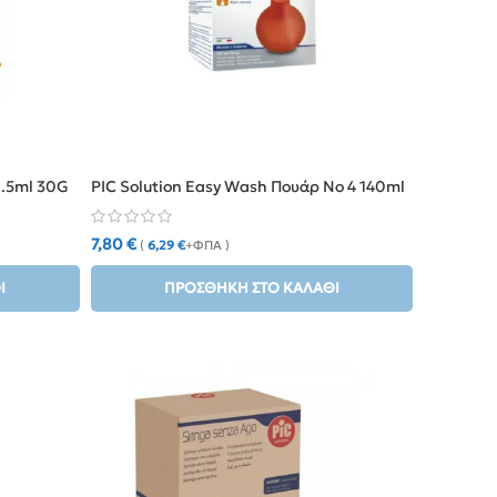
0.5ml 30G
PIC Solution Easy Wash Πουάρ No 4 140ml
7,80
€
(
6,29
€
+ΦΠΑ )
Ι
ΠΡΟΣΘΉΚΗ ΣΤΟ ΚΑΛΆΘΙ