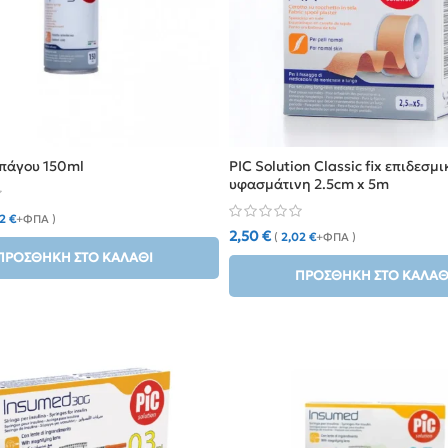
 πάγου 150ml
PIC Solution Classic fix επιδεσμι
υφασμάτινη 2.5cm x 5m
02
€
+ΦΠΑ )
2,50
€
(
2,02
€
+ΦΠΑ )
ΠΡΟΣΘΉΚΗ ΣΤΟ ΚΑΛΆΘΙ
ΠΡΟΣΘΉΚΗ ΣΤΟ ΚΑΛΆΘ