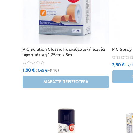
PIC Solution Classic fix επιδεσμική ταινία
PIC Spray
υφασμάτινη 1.25cm x 5m
2,50
€
(
2,
1,80
€
(
1,45
€
+ΦΠΑ )
ΔΙΑΒΆΣΤΕ ΠΕΡΙΣΣΌΤΕΡΑ