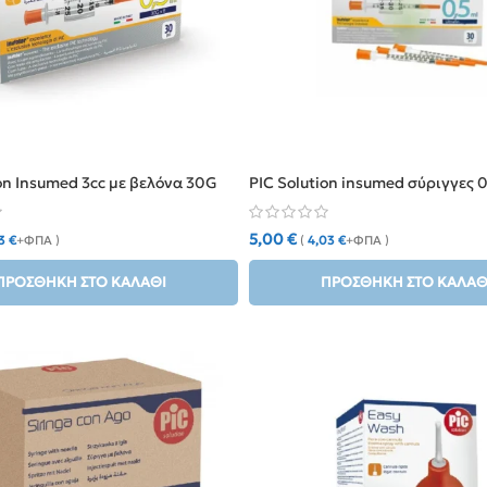
on Insumed 3cc με βελόνα 30G
PIC Solution insumed σύριγγες 
5,00
€
63
€
+ΦΠΑ )
(
4,03
€
+ΦΠΑ )
ΠΡΟΣΘΉΚΗ ΣΤΟ ΚΑΛΆΘΙ
ΠΡΟΣΘΉΚΗ ΣΤΟ ΚΑΛΆΘ