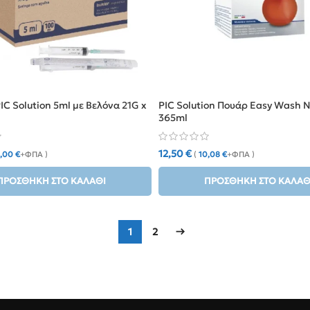
IC Solution 5ml με Βελόνα 21G x
PIC Solution Πουάρ Easy Wash Ν
365ml
12,50
€
0,00
€
+ΦΠΑ )
(
10,08
€
+ΦΠΑ )
ΠΡΟΣΘΉΚΗ ΣΤΟ ΚΑΛΆΘΙ
ΠΡΟΣΘΉΚΗ ΣΤΟ ΚΑΛΆΘ
1
2
→