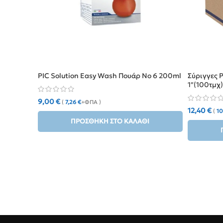
PIC Solution Easy Wash Πουάρ No 6 200ml
Σύριγγες P
1″(100τμχ)
9,00
€
(
7,26
€
+ΦΠΑ )
12,40
€
(
1
ΠΡΟΣΘΉΚΗ ΣΤΟ ΚΑΛΆΘΙ