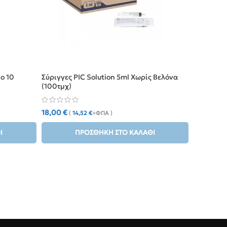
ο 10
Σύριγγες PIC Solution 5ml Χωρίς Βελόνα
(100τμχ)
18,00
€
(
14,52
€
+ΦΠΑ )
Ι
ΠΡΟΣΘΉΚΗ ΣΤΟ ΚΑΛΆΘΙ