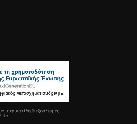
μα ιατρικά είδη & εξοπλισμός,
λεία.