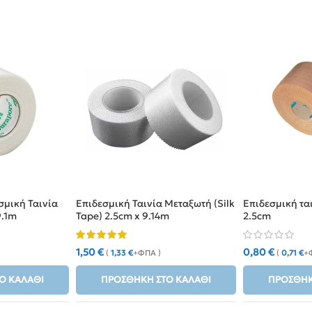
σμική Ταινία
Επιδεσμική Ταινία Μεταξωτή (Silk
Επιδεσμική τα
9.1m
Tape) 2.5cm x 9.14m
2.5cm
1,50
€
0,80
€
(
1,33
€
+ΦΠΑ )
(
0,71
€
+
Ο ΚΑΛΆΘΙ
ΠΡΟΣΘΉΚΗ ΣΤΟ ΚΑΛΆΘΙ
ΠΡΟΣΘΉΚ