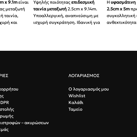
m x 9.1m
είναι
Υψηλής ποιότητας
επιδεσμική
Η
υφασμάτινη 
τας μεταξωτή
ταινία μεταξωτή
2.5cm x 9.14m.
2.5cm x 5m
προ
κή ταινία,
Υποαλλεργική, αναπνεύσιμη με
συγκολλητική 
χυρή και
ισχυρή συγκράτηση. Ιδανική για
ανθεκτικότητα 
η απαιτητικών
ευαίσθητο δέρμα και
σταθεροποίησ
ρικών
επαγγελματική χρήση.
ιατρικών συσκ
Αντοχή:
Υφασμάτινη σύνθεση
Αντοχή:
Υφα
ilk-like):
για σταθερό κράτημα ακόμα
για σταθερ
η στέρεα
και σε δύσκολα σημεία.
και σε δύσκ
ς να ξεφτίζει.
Υγιεινή:
Υποαλλεργική,
Υγιεινή:
Υπο
ύνθεση:
Φιλική
αναπνεύσιμη και φιλική προς
αναπνεύσιμη
ΙΕΣ
ΛΟΓΑΡΙΑΣΜΟΣ
λαχιστοποιεί
το δέρμα.
το δέρμα.
ισμών.
πορρήτου
Ο λογαριασμός μου
Ευκολία:
Κόβεται εύκολα με το
Ευκολία:
Κόβ
ης
Wishlist
βεται εύκολα
χέρι, χωρίς ανάγκη για ψαλίδι.
χέρι, χωρίς
GDPR
Καλάθι
ριζόντια και
Χρήση:
Ιδανική για
Χρήση:
Ιδαν
στολής
Ταμείο
η χρήση
χειρουργεία, αθλητιατρική και
χειρουργεία
ηρωμής
πρώτες βοήθειες.
πρώτες βοήθ
πιστροφών – ακυρώσεων
εμάς