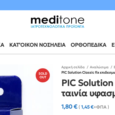
10 έως 21 Αυγούστου
ΚΆ
ΚΑΤ’ΟΊΚΟΝ ΝΟΣΗΛΕΊΑ
ΟΡΘΟΠΕΔΙΚΆ
Ε
Αρχική σελίδα
Αναλώσιμα
PIC Solution Classic fix επιδεσ
SOLD
OUT
PIC Solution
ταινία υφασ
1,80
€
(
1,45
€
+ΦΠΑ )