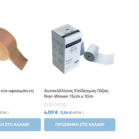
SOLD
OUT
ινία υφασμάτινη
Αυτοκόλλητος Επίδεσμος Γάζας
Επιδεσμικ
Non-Woven 15cm x 10m
x 9.14m
4,00
€
0,60
€
ΦΠΑ )
(
3,54
€
+ΦΠΑ )
(
0
Η ΣΤΟ ΚΑΛΆΘΙ
ΠΡΟΣΘΉΚΗ ΣΤΟ ΚΑΛΆΘΙ
ΔΙΑ