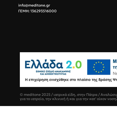
info@meditone.gr
ΓΕΜΗ: 136293516000
© meditone 2025 / ιατρικά είδη, στην Πάτρα / Αναλώσι
για το ιατρείο, την κλινική ή και για την κατ' οίκον νοση