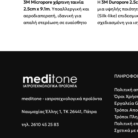
3M Micropore χάρτινη ταινία
Η
3M Durapore 2.5c
2.5cm x 9.1m
. Υποαλλεργική και
μια υψηλής ποιότη
αεροδιαπερατή, ιδανική για
(Silk-like) επιδεσμι
απαλή στερέωση σε ευαίσθητο
σχεδιασμένη για ισ
δέρμα.
ασφαλή συγκράτησ
Ιδιότητες:
Χωρίς λάτεξ, δεν
επιδέσμων και ιατ
αφήνει υπολείμματα κόλλας.
συσκευών.
Μεταξωτό Υλικό (S
Χρήση:
Ανώδυνη αφαίρεση,
Υψηλή αντοχή στ
κατάλληλη για συχνές αλλαγές.
συγκράτηση χωρί
Υποαλλεργική Σ
ΠΛΗΡΟΦΟΡ
προς το δέρμα, ε
τον κίνδυνο ερεθ
Πολιτική α
Όροι Χρήσ
Εύκολη Κοπή:
Κό
meditone - ιατροτεχνολογικά προϊόντα
Εργαλεία 
με τα δάχτυλα (ο
Τρόποι Απο
κάθετα) χωρίς τ
Ναυμαχίας Έλλης 1, ΤΚ 26441, Πάτρα
Τρόποι Πλ
ψαλιδιού.
Πολιτική ε
τηλ. 2610 45 25 83
Σχετικά με 