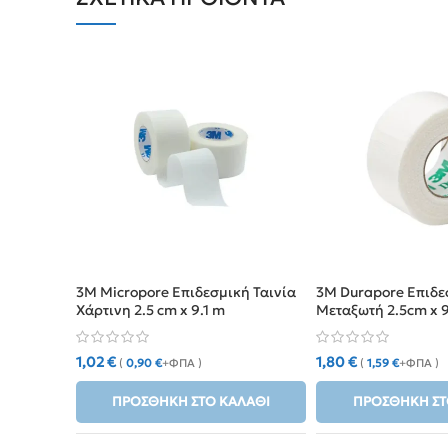
3M Micropore Επιδεσμική Ταινία
3M Durapore Επιδε
Χάρτινη 2.5 cm x 9.1 m
Μεταξωτή 2.5cm x 
1,02
€
1,80
€
(
0,90
€
+ΦΠΑ )
(
1,59
€
+ΦΠΑ )
ΠΡΟΣΘΉΚΗ ΣΤΟ ΚΑΛΆΘΙ
ΠΡΟΣΘΉΚΗ ΣΤ