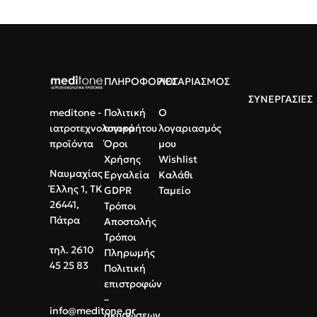
ΠΛΗΡΟΦΟΡΙΕΣ
ΛΟΓΑΡΙΑΣΜΟΣ
ΣΥΝΕΡΓΑΣΙΕΣ
meditone -
Πολιτική
Ο
ιατροτεχνολογικά
απορρήτου
λογαριασμός
προϊόντα
Όροι
μου
Χρήσης
Wishlist
Ναυμαχίας
Εργαλεία
Καλάθι
Έλλης 1, ΤΚ
GDPR
Ταμείο
26441,
Τρόποι
Πάτρα
Αποστολής
Τρόποι
τηλ. 2610
Πληρωμής
45 25 83
Πολιτική
επιστροφών
–
info@meditone.gr
ακυρώσεων