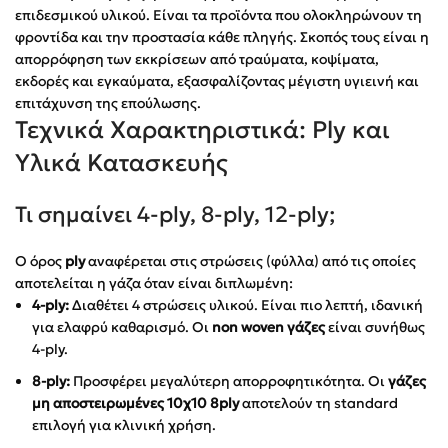
επιδεσμικού υλικού. Είναι τα προϊόντα που ολοκληρώνουν τη
φροντίδα και την προστασία κάθε πληγής. Σκοπός τους είναι η
απορρόφηση των εκκρίσεων από τραύματα, κοψίματα,
εκδορές και εγκαύματα, εξασφαλίζοντας μέγιστη υγιεινή και
επιτάχυνση της επούλωσης.
Τεχνικά Χαρακτηριστικά: Ply και
Υλικά Κατασκευής
Τι σημαίνει 4-ply, 8-ply, 12-ply;
Ο όρος
ply
αναφέρεται στις στρώσεις (φύλλα) από τις οποίες
αποτελείται η γάζα όταν είναι διπλωμένη:
4-ply:
Διαθέτει 4 στρώσεις υλικού. Είναι πιο λεπτή, ιδανική
για ελαφρύ καθαρισμό. Οι
non woven γάζες
είναι συνήθως
4-ply.
8-ply:
Προσφέρει μεγαλύτερη απορροφητικότητα. Οι
γάζες
μη αποστειρωμένες 10χ10 8ply
αποτελούν τη standard
επιλογή για κλινική χρήση.