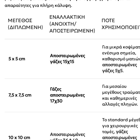
απαραίτητες για πλήρη κάλυψη.
ΕΝΑΛΛΑΚΤΙΚΉ
ΜΈΓΕΘΟΣ
ΠΌΤΕ
(ΑΝΟΙΧΤΉ/
(ΔΙΠΛΩΜΈΝΗ)
ΧΡΗΣΙΜΟΠΟΙΕΊ
ΑΠΟΣΤΕΙΡΩΜΈΝΗ)
Για μικρά κοψίματ
ενέσιμα σημεία,
Αποστειρωμένες
5 x 5 cm
καθαρισμό ματιώ
γάζες 15χ15
αποστειρωμένες
γάζες 5χ5
.
Για μεσαίου
Γάζες
μεγέθους τραύμα
7,5 x 7,5 cm
αποστειρωμένες
και καθημερινές
17χ30
αλλαγές πληγών.
Το standard μέγε
για χειρουργικές
τομές,
γάζες
Αποστειρωμένες
10 x 10 cm
αποστειρωμένες