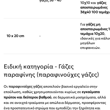
γάζες 36 * 40
10χ10
και
γάζες
αποστειρωμένες
36χ40 100 τεμάχι
Για
γάζες μη
αποστειρωμένες 
τεμάχια 10χ20
,
10 x 20 cm
-
ιδανικές για κάλ
μεγάλων
επιφανειών.
Ειδική κατηγορία - Γάζες
παραφίνης (παραφινούχες γάζες)
Οι
παραφινούχες γάζες
αποτελούν βασικό εργαλείο στην
επούλωση, καθώς χρησιμοποιούνται κυρίως σε
εγκαύματα
πρώτου και δεύτερου βαθμού
, σε δερματικά μοσχεύματα, αλλά
και σε ανοιχτά τραύματα με απώλεια δέρματος, προσφέροντας
ένα προστατευτικό στρώμα που εμποδίζει την ξηρότητα και