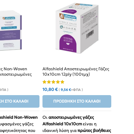
ζες Non-Woven
Alfashield Αποστειρωμένες Γάζες
Alfashiel
Αποστειρωμένες
10x10cm 12ply (100τμχ)
15x15cm (
10,80
€
0,80
€
ΦΠΑ )
(
9,56
€
+ΦΠΑ )
(
0
Η ΣΤΟ ΚΑΛΆΘΙ
ΠΡΟΣΘΉΚΗ ΣΤΟ ΚΑΛΆΘΙ
ΠΡΟ
ashield Non-Woven
Οι
αποστειρωμένες γάζες
Αποστειρω
 υφασμένες γάζες
Alfashield 10x10cm
είναι η
από 100%
οφητικότητας που
ιδανική λύση για
πρώτες βοήθειες
για την 