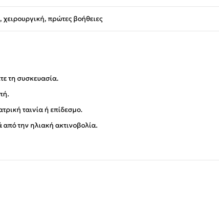
, χειρουργική, πρώτες βοήθειες
τε τη συσκευασία.
πή.
ατρική ταινία ή επίδεσμο.
ά από την ηλιακή ακτινοβολία.