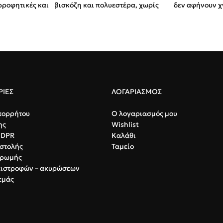
ορροφητικές και
βισκόζη και πολυεστέρα, χωρίς
δεν αφήνουν χ
χνούδια και ξέφτια.
κολλούν στο τ
 υφή, υψηλή
Ιδιότητες:
Υψηλή
Χαρακτηρισ
απορροφητικότητα, ιδανικά για
απαλά, ιδαν
καθαρισμό δέρματος.
δέρμα.
ός δέρματος
 υγρών.
Ποσότητα:
Συσκευασία 100
Ποιότητα:
Σύ
τεμαχίων.
πρότυπο EN
πιστοποίησ
ΙΕΣ
ΛΟΓΑΡΙΑΣΜΟΣ
πορρήτου
Ο λογαριασμός μου
ης
Wishlist
GDPR
Καλάθι
στολής
Ταμείο
ηρωμής
πιστροφών – ακυρώσεων
εμάς