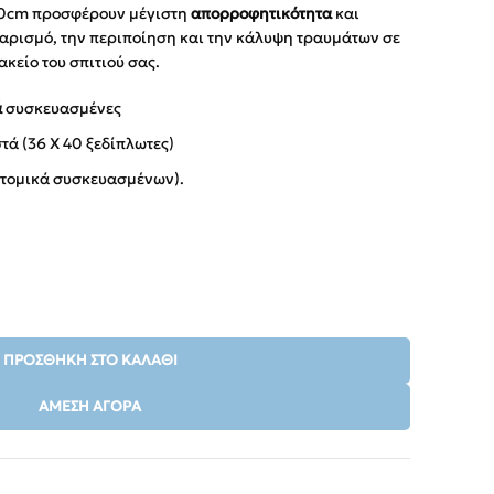
10cm προσφέρουν μέγιστη
απορροφητικότητα
και
αθαρισμό, την περιποίηση και την κάλυψη τραυμάτων σε
ακείο του σπιτιού σας.
ά
συσκευασμένες
τά (36 Χ 40 ξεδίπλωτες)
τομικά συσκευασμένων).
ΠΡΟΣΘΉΚΗ ΣΤΟ ΚΑΛΆΘΙ
ΆΜΕΣΗ ΑΓΟΡΆ