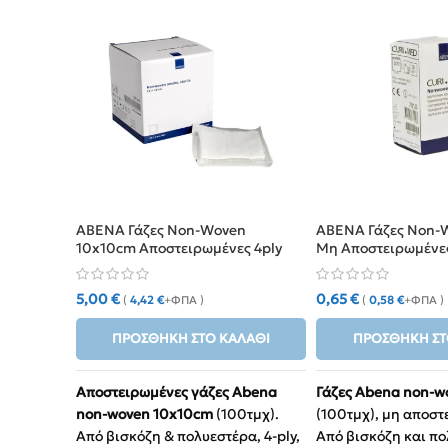
ABENA Γάζες Non-Woven
ABENA Γάζες Non-
10x10cm Αποστειρωμένες 4ply
Μη Αποστειρωμένες
(100τμχ)
5,00
€
0,65
€
(
4,42
€
+ΦΠΑ )
(
0,58
€
+ΦΠΑ )
ΠΡΟΣΘΉΚΗ ΣΤΟ ΚΑΛΆΘΙ
ΠΡΟΣΘΉΚΗ ΣΤ
Αποστειρωμένες γάζες Abena
Γάζες Abena non-w
non-woven 10x10cm
(100τμχ).
(100τμχ), μη αποστ
Από βισκόζη & πολυεστέρα, 4-ply,
Από βισκόζη και πο