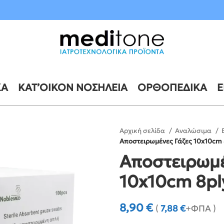
10 έως 21 Αυγούστου
ΚΆ
ΚΑΤ’ΟΊΚΟΝ ΝΟΣΗΛΕΊΑ
ΟΡΘΟΠΕΔΙΚΆ
Ε
Αρχική σελίδα
Αναλώσιμα
Αποστειρωμένες Γάζες 10x10cm 8
Αποστειρωμέ
10x10cm 8ply
8,90
€
(
7,88
€
+ΦΠΑ )