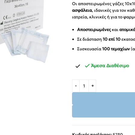
Οι αποστειρωμένες γάζες 10x
ασφάλεια
, ιδανικές για τον κ
ιατρεία, κλινικές ή για το φαρμ
Αποστειρωμένες
και
ατομικ
Σε διάσταση
10 επί 10
εκατοσ
Συσκευασία
100 τεμαχίων
(α
Άμεσα Διαθέσιμο
Κωδικός προϊόντος:
5230