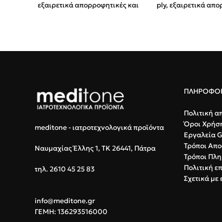
εξαιρετικά απορροφητικές και
ply, εξαιρετικά απ
χωρίς χνούδια.
χωρίς χνούδια.
Συσκευασία:
50 φάκελοι x 2
Ιδιότητες:
Μαλακή
τεμάχια.
αντοχή.
Πλεονεκτήματα:
Απαλές στην
Χρήση:
Καθαρισμ
αφή, ιδανικές για ευαίσθητες
και απορρόφηση
πληγές.
ΠΛΗΡΟΦΟΡ
Πολιτική α
Όροι Χρήσ
meditone - ιατροτεχνολογικά προϊόντα
Εργαλεία 
Τρόποι Απο
Ναυμαχίας Έλλης 1, ΤΚ 26441, Πάτρα
Τρόποι Πλ
Πολιτική ε
τηλ. 2610 45 25 83
Σχετικά με 
info@meditone.gr
ΓΕΜΗ: 136293516000