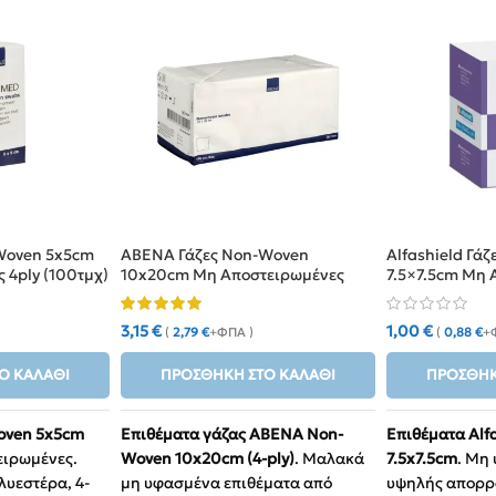
Woven 5x5cm
ABENA Γάζες Non-Woven
Alfashield Γά
 4ply (100τμχ)
10x20cm Μη Αποστειρωμένες
7.5×7.5cm Μη 
4ply (100τμχ)
4ply (100τμχ)
3,15
€
1,00
€
(
2,79
€
+ΦΠΑ )
(
0,88
€
+
Ο ΚΑΛΆΘΙ
ΠΡΟΣΘΉΚΗ ΣΤΟ ΚΑΛΆΘΙ
ΠΡΟΣΘΉΚ
oven 5x5cm
Επιθέματα γάζας ABENA Non-
Επιθέματα Alf
ειρωμένες.
Woven 10x20cm (4-ply)
. Μαλακά
7.5x7.5cm
. Μη
λυεστέρα, 4-
μη υφασμένα επιθέματα από
υψηλής απορρ