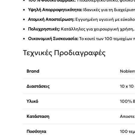
100% Φυσικό Βαμβάκι:
Υποαλλεργικό υλικό, φιλικό α
Υψηλή Απορροφητικότητα:
Ιδανικές για τη διαχείρι
Ατομική Αποστείρωση:
Εγγυημένη υγιεινή με εύκολο
Πολυχρηστικές:
Κατάλληλες για χειρουργική χρήση,
Οικονομική Συσκευασία:
Το κουτί των 100 τεμαχίων 
Τεχνικές Προδιαγραφές
Brand
Noble
Διαστάσεις
10 x 10
Υλικό
100% Β
Κατάσταση
Αποστει
Ποσότητα
100 τε