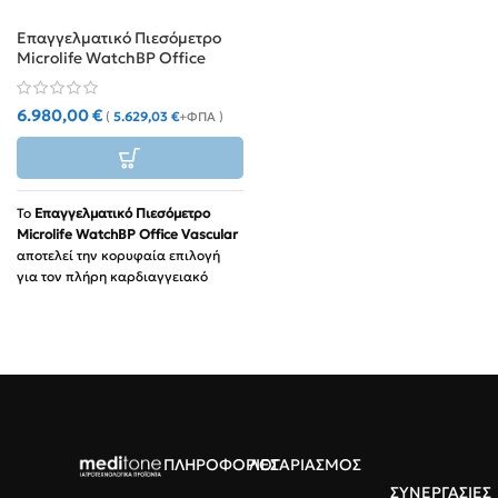
Επαγγελματικό Πιεσόμετρο
Microlife WatchBP Office
Vascular
6.980,00
€
(
5.629,03
€
+ΦΠΑ )
Το
Επαγγελματικό Πιεσόμετρο
Microlife WatchBP Office Vascular
αποτελεί την κορυφαία επιλογή
για τον πλήρη καρδιαγγειακό
έλεγχο σε ιατρεία και κλινικές.
Επιτρέπει την ταυτόχρονη
ανίχνευση της αρτηριακής
υπέρτασης, της κολπικής
μαρμαρυγής (AF) και της
περιφερικής αρτηριακής νόσου
(PAD), προσφέροντας μια
ολοκληρωμένη λύση
ΠΛΗΡΟΦΟΡΙΕΣ
ΛΟΓΑΡΙΑΣΜΟΣ
προσυμπτωματικού ελέγχου σε μία
μόνο συσκευή.
ΣΥΝΕΡΓΑΣΙΕΣ