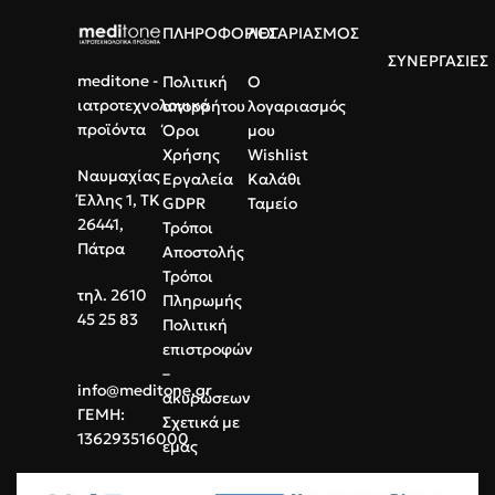
Κουτί 100 τεμαχίων.
ΠΛΗΡΟΦΟΡΙΕΣ
ΛΟΓΑΡΙΑΣΜΟΣ
ΣΥΝΕΡΓΑΣΙΕΣ
meditone -
Πολιτική
Ο
ιατροτεχνολογικά
απορρήτου
λογαριασμός
προϊόντα
Όροι
μου
Χρήσης
Wishlist
Ναυμαχίας
Εργαλεία
Καλάθι
Έλλης 1, ΤΚ
GDPR
Ταμείο
26441,
Τρόποι
Πάτρα
Αποστολής
Τρόποι
τηλ. 2610
Πληρωμής
45 25 83
Πολιτική
επιστροφών
–
info@meditone.gr
ακυρώσεων
ΓΕΜΗ:
Σχετικά με
136293516000
εμάς