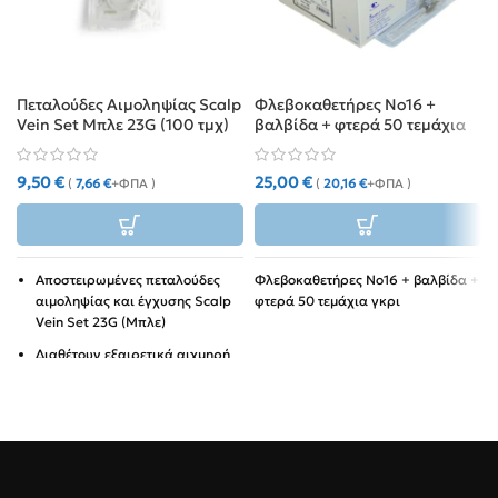
Πεταλούδες Αιμοληψίας Scalp
Φλεβοκαθετήρες Νο16 +
Vein Set Μπλε 23G (100 τμχ)
βαλβίδα + φτερά 50 τεμάχια
γκρι
9,50
€
25,00
€
(
7,66
€
+ΦΠΑ )
(
20,16
€
+ΦΠΑ )
Αποστειρωμένες πεταλούδες
Φλεβοκαθετήρες Νο16 + βαλβίδα +
αιμοληψίας και έγχυσης Scalp
φτερά 50 τεμάχια γκρι
Vein Set 23G (Μπλε)
Διαθέτουν εξαιρετικά αιχμηρή
βελόνα για ανώδυνο τρύπημα,
εύκαμπτα πτερύγια για σταθερό
κράτημα και universal σύνδεση
Luer.
Κατάλληλες για φλέβες μικρής
και μέσης διαμέτρου.