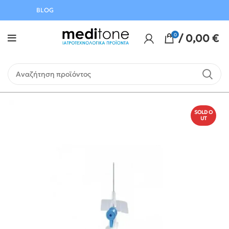
Αυγούστου
BLOG
0
/
0,00
€
SOLD O
UT