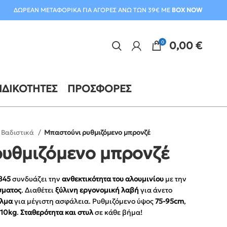
ΔΩΡΕΑΝ ΜΕΤΑΦΟΡΙΚΑ ΓΙΑ ΑΓΟΡΕΣ ΑΝΩ ΤΩΝ 39€ ΜΕ
BOX NOW
0
0,00
€
ΙΔΙΚΌΤΗΤΕΣ
ΠΡΟΣΦΟΡΈΣ
Βαδιστικά
Μπαστούνι ρυθμιζόμενο μπρονζέ
υθμιζόμενο μπρονζέ
845
συνδυάζει την
ανθεκτικότητα του αλουμινίου
με την
σματος
. Διαθέτει
ξύλινη εργονομική λαβή
για άνετο
έλμα
για μέγιστη ασφάλεια. Ρυθμιζόμενο ύψος
75-95cm
,
110kg
.
Σταθερότητα και στυλ
σε κάθε βήμα!