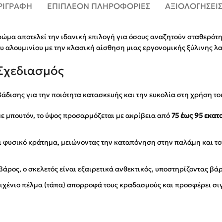
ΡΙΓΡΑΦΉ
ΕΠΙΠΛΈΟΝ ΠΛΗΡΟΦΟΡΊΕΣ
ΑΞΙΟΛΟΓΉΣΕΙΣ
ώμα αποτελεί την ιδανική επιλογή για όσους αναζητούν σταθερότητ
ου αλουμινίου με την κλασική αίσθηση μιας εργονομικής ξύλινης λ
Σχεδιασμός
δισης για την ποιότητα κατασκευής και την ευκολία στη χρήση το
ε μπουτόν, το ύψος προσαρμόζεται με ακρίβεια από
75 έως 95 εκατ
φυσικό κράτημα, μειώνοντας την καταπόνηση στην παλάμη και τον
άρος, ο σκελετός είναι εξαιρετικά ανθεκτικός, υποστηρίζοντας βά
τιχένιο πέλμα (τάπα) απορροφά τους κραδασμούς και προσφέρει σι