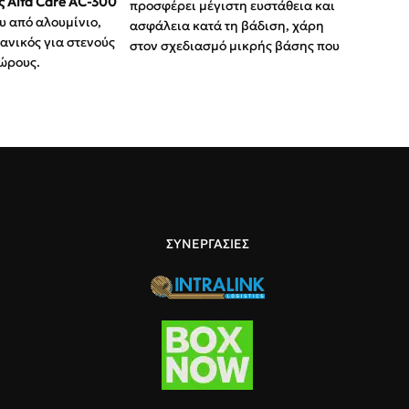
 Alfa Care AC-300
προσφέρει μέγιστη ευστάθεια και
υ από αλουμίνιο,
ασφάλεια κατά τη βάδιση, χάρη
ανικός για στενούς
στον σχεδιασμό μικρής βάσης που
ώρους.
το καθιστά ιδανικό για χρήση σε
χεδιασμός με κλίση
περιορισμένους χώρους και
η ανατροπής.
σκαλοπάτια. Κατασκευασμένο
από ελαφρύ αλουμίνιο με
ή:
Ρυθμιζόμενο
εργονομική πλαστική λαβή,
ατομικές λαβές.
αποτελεί ένα αξιόπιστο βοήθημα
ιστο βάρος χρήστη
για την καθημερινή μετακίνηση.
Σχεδιασμός:
Μικρή βάση 19x21
cm για χρήση σε σκάλα
ΣΥΝΕΡΓΑΣΙΕΣ
Ρυθμιζόμενο Ύψος:
Από 75 έως
95 cm για εξατομικευμένη
άνεση
Αντοχή:
Μέγιστο βάρος χρήστη
έως 100 kg