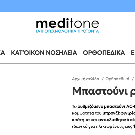
10 έως 21 Αυγούστου
ΚΆ
ΚΑΤ’ΟΊΚΟΝ ΝΟΣΗΛΕΊΑ
ΟΡΘΟΠΕΔΙΚΆ
Ε
Αρχική σελίδα
Ορθοπεδικά
Μπαστούνι ρ
Το
ρυθμιζόμενο μπαστούνι AC-
κομψότητα του
μπρονζέ φινιρί
κράτημα και
αντιολισθητικό π
ιδανικό για ηλικιωμένους έως