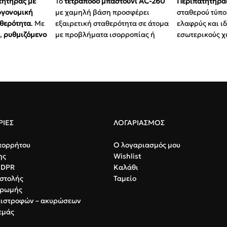
τητήρας με
Το
τετράποδο μπαστούνι AC-260
Περιπατητήρας
ργονομική
με χαμηλή βάση προσφέρει
σταθερού τύπο
θερότητα
. Με
εξαιρετική σταθερότητα σε άτομα
ελαφρύς και ιδ
υ
,
ρυθμιζόμενο
με προβλήματα ισορροπίας ή
εσωτερικούς χ
εδιασμό που
ημιπληγία, επιτρέποντας την
Ασφάλεια:
Σ
σε ώμους και
ασφαλή χρήση ακόμη και σε
για πρόληψ
για
σκάλες.
Προσαρμογ
ποκατάσταση
.
Σταθερότητα:
Τέσσερα σημεία
ύψος και αν
λή βάδιση
στήριξης με αντιολισθητικά
Αντοχή:
Μέγ
υποπόδια.
110 Kg.
Ρυθμιζόμενο:
Ύψος που
ΙΕΣ
ΛΟΓΑΡΙΑΣΜΟΣ
προσαρμόζεται από 69 έως 89
cm.
πορρήτου
Ο λογαριασμός μου
ης
Wishlist
Εργονομία:
Χαμηλό προφίλ
GDPR
Καλάθι
βάσης (15x20cm) για άνεση σε
στολής
Ταμείο
στενούς χώρους.
ηρωμής
Αντοχή:
Μέγιστο βάρος χρήστη
πιστροφών – ακυρώσεων
100 kg.
εμάς