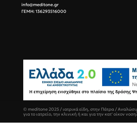
info@meditone.gr
ΓΕΜΗ: 136293516000
© meditone 2025 / ιατρικά είδη, στην Πάτρα / Αναλώσι
για το ιατρείο, την κλινική ή και για την κατ' οίκον νοση