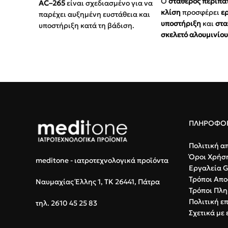
Ο
σταθερός περιπα
AC–265
είναι σχεδιασμένο για να
κλίση
προσφέρει
ε
παρέχει αυξημένη ευστάθεια και
υποστήριξη
και
στα
υποστήριξη κατά τη βάδιση.
σκελετό αλουμινίο
Κατασκευασμένο από ανθεκτικό
ύψος
και ειδικό σχ
αλουμίνιο ελαφρού τύπου,
μειώνει την πίεση 
διαθέτει εργονομική λαβή και
καρπούς. Ιδανικός 
αντιολισθητικά πέλματα για
ηλικιωμένους
και
α
απόλυτη ασφάλεια.
Εξασφαλίστε
ασφα
Αντοχή:
Έως 100 kg
σήμερα!
Ρυθμιζόμενο Ύψος:
75 - 95 cm
ΠΛΗΡΟΦΟΡ
Τύπος:
Τρίποδο για μέγιστη
ισορροπία
Πολιτική α
Όροι Χρήσ
meditone - ιατροτεχνολογικά προϊόντα
Εργαλεία 
Τρόποι Απο
Ναυμαχίας Έλλης 1, ΤΚ 26441, Πάτρα
Τρόποι Πλ
Πολιτική ε
τηλ. 2610 45 25 83
Σχετικά με 