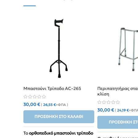
Μπαστούνι Τρίποδο AC–265
Περιπατητήρας στα
κλίση
30,00
€
(
26,55
€
+ΦΠΑ )
30,00
€
(
24,19
€
+ΦΠΑ
ΠΡΟΣΘΉΚΗ ΣΤΟ ΚΑΛΆΘΙ
ΠΡΟΣΘΉΚΗ ΣΤ
Το
ορθοπεδικό μπαστούνι τρίποδο