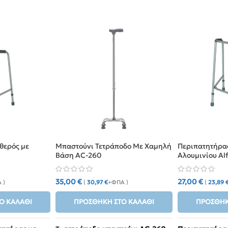
θερός με
Μπαστούνι Τετράποδο Με Χαμηλή
Περιπατητήρα
Βάση AC-260
Αλουμινίου Al
35,00
€
27,00
€
 )
(
30,97
€
+ΦΠΑ )
(
23,89
Ο ΚΑΛΆΘΙ
ΠΡΟΣΘΉΚΗ ΣΤΟ ΚΑΛΆΘΙ
ΠΡΟΣΘΉΚ