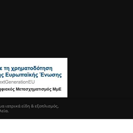
μα ιατρικά είδη & εξοπλισμός,
λεία.