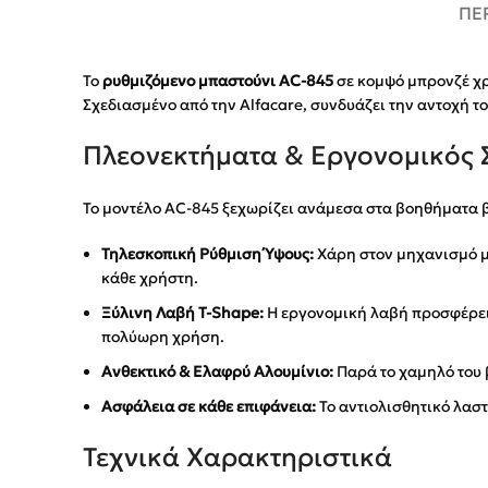
ΠΕ
Το
ρυθμιζόμενο μπαστούνι AC-845
σε κομψό μπρονζέ χρ
Σχεδιασμένο από την Alfacare, συνδυάζει την αντοχή τ
Πλεονεκτήματα & Εργονομικός 
Το μοντέλο AC-845 ξεχωρίζει ανάμεσα στα βοηθήματα βά
Τηλεσκοπική Ρύθμιση Ύψους:
Χάρη στον μηχανισμό μ
κάθε χρήστη.
Ξύλινη Λαβή T-Shape:
Η εργονομική λαβή προσφέρει 
πολύωρη χρήση.
Ανθεκτικό & Ελαφρύ Αλουμίνιο:
Παρά το χαμηλό του β
Ασφάλεια σε κάθε επιφάνεια:
Το αντιολισθητικό λασ
Τεχνικά Χαρακτηριστικά