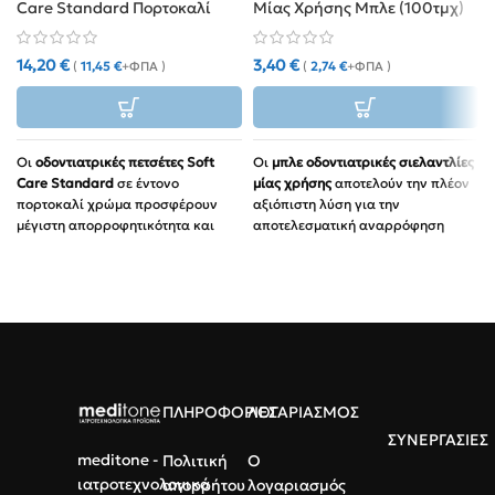
Care Standard Πορτοκαλί
Μίας Χρήσης Μπλε (100τμχ)
(500τμχ)
14,20
€
3,40
€
(
11,45
€
+ΦΠΑ )
(
2,74
€
+ΦΠΑ )
Οι
οδοντιατρικές πετσέτες Soft
Οι
μπλε οδοντιατρικές σιελαντλίες
Care Standard
σε έντονο
μίας χρήσης
αποτελούν την πλέον
πορτοκαλί χρώμα προσφέρουν
αξιόπιστη λύση για την
μέγιστη απορροφητικότητα και
αποτελεσματική αναρρόφηση
100% αδιάβροχη προστασία για
υγρών, διασφαλίζοντας την
τον ασθενή και τον εξοπλισμό σας.
απόλυτη υγιεινή στο ιατρείο σας.
Προστατευτικό Άκρο:
Διπλή Θωράκιση:
Συνδυασμός
Αποσπώμενο στρογγυλεμένο
ανθεκτικού χαρτιού και
φίλτρο που εμποδίζει τον
μεμβράνης πολυαιθυλενίου
ερεθισμό του στοματικού
(PE).
βλεννογόνου.
Πορτοκαλί Χρώμα:
Ιδανικό για
Σταθερή Διαμόρφωση:
ΠΛΗΡΟΦΟΡΙΕΣ
ΛΟΓΑΡΙΑΣΜΟΣ
μοντέρνα ιατρεία και studios
Εσωτερικό σύρμα υψηλής
tattoo που θέλουν να
ΣΥΝΕΡΓΑΣΙΕΣ
ποιότητας για εύκολη κάμψη
ξεχωρίζουν.
meditone -
Πολιτική
Ο
χωρίς απώλεια σχήματος.
ιατροτεχνολογικά
απορρήτου
λογαριασμός
Συσκευασία 500τμχ: