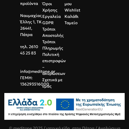
Απόλυτη Υγιεινή:
προϊόντα
Όροι
μου
Οικονομική λύση για
Κατασκευασμένες από ιατρικού
καθημερινή επαγγελματική
Χρήσης
Wishlist
τύπου PVC, μειώνουν τον
χρήση.
Ναυμαχίας
Εργαλεία
Καλάθι
κίνδυνο διασταυρούμενης
Έλλης 1, ΤΚ
GDPR
Ταμείο
μόλυνσης.
26441,
Τρόποι
Πάτρα
Αποστολής
Τρόποι
τηλ. 2610
Πληρωμής
45 25 83
Πολιτική
επιστροφών
–
info@meditone.gr
ακυρώσεων
ΓΕΜΗ:
Σχετικά με
136293516000
εμάς
© meditone 2025 / ιατρικά είδη, στην Πάτρα / Αναλώσιμα