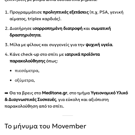
Προγραμμάτισε
προληπτικές εξετάσεις
(π.χ. PSA, γενική
αίματος, triplex καρδιάς).
Διατήρησε
ισορροπημένη διατροφή
και
σωματική
δραστηριότητα
.
Μίλα με φίλους και συγγενείς για την
ψυχική υγεία
.
Κάνε check-up στο σπίτι με
ιατρικά προϊόντα
παρακολούθησης
όπως:
πιεσόμετρα
,
οξύμετρα
,
➡️ Θα τα βρεις στο
Meditone.gr
, στο τμήμα
Υγειονομικό Υλικό
& Διαγνωστικές Συσκευές
, για εύκολη και αξιόπιστη
παρακολούθηση από το σπίτι.
Το μήνυμα του Movember