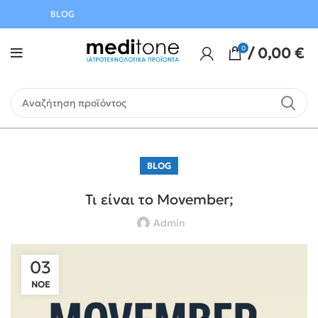
Αυγούστου
BLOG
0
/
0,00
€
BLOG
Τι είναι το Movember;
Admin
03
ΝΟΈ