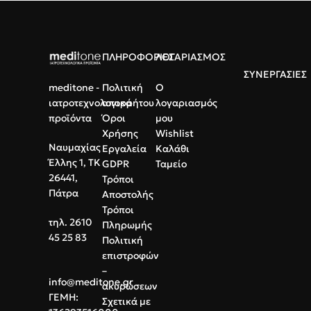
ΠΛΗΡΟΦΟΡΙΕΣ
ΛΟΓΑΡΙΑΣΜΟΣ
ΣΥΝΕΡΓΑΣΙΕΣ
meditone -
Πολιτική
Ο
ιατροτεχνολογικά
απορρήτου
λογαριασμός
προϊόντα
Όροι
μου
Χρήσης
Wishlist
Ναυμαχίας
Εργαλεία
Καλάθι
Έλλης 1, ΤΚ
GDPR
Ταμείο
26441,
Τρόποι
Πάτρα
Αποστολής
Τρόποι
τηλ. 2610
Πληρωμής
45 25 83
Πολιτική
επιστροφών
–
info@meditone.gr
ακυρώσεων
ΓΕΜΗ:
Σχετικά με