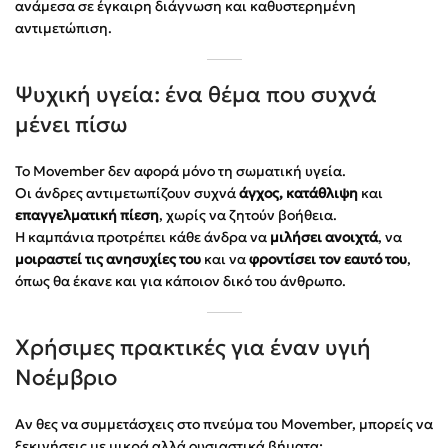
ανάμεσα σε έγκαιρη διάγνωση και καθυστερημένη
αντιμετώπιση.
Ψυχική υγεία: ένα θέμα που συχνά
μένει πίσω
Το Movember δεν αφορά μόνο τη σωματική υγεία.
Οι άνδρες αντιμετωπίζουν συχνά
άγχος, κατάθλιψη
και
επαγγελματική πίεση
, χωρίς να ζητούν βοήθεια.
Η καμπάνια προτρέπει κάθε άνδρα να
μιλήσει ανοιχτά
, να
μοιραστεί τις ανησυχίες του
και να
φροντίσει τον εαυτό του
,
όπως θα έκανε και για κάποιον δικό του άνθρωπο.
Χρήσιμες πρακτικές για έναν υγιή
Νοέμβριο
Αν θες να συμμετάσχεις στο πνεύμα του Movember, μπορείς να
ξεκινήσεις με μικρά αλλά ουσιαστικά βήματα: