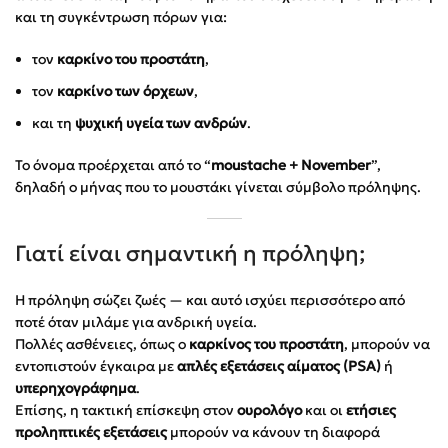
και τη συγκέντρωση πόρων για:
τον
καρκίνο του προστάτη
,
τον
καρκίνο των όρχεων
,
και τη
ψυχική υγεία των ανδρών
.
Το όνομα προέρχεται από το “
moustache + November
”,
δηλαδή ο μήνας που το μουστάκι γίνεται σύμβολο πρόληψης.
Γιατί είναι σημαντική η πρόληψη;
Η πρόληψη σώζει ζωές — και αυτό ισχύει περισσότερο από
ποτέ όταν μιλάμε για ανδρική υγεία.
Πολλές ασθένειες, όπως ο
καρκίνος του προστάτη
, μπορούν να
εντοπιστούν έγκαιρα με
απλές εξετάσεις αίματος (PSA)
ή
υπερηχογράφημα
.
Επίσης, η τακτική επίσκεψη στον
ουρολόγο
και οι
ετήσιες
προληπτικές εξετάσεις
μπορούν να κάνουν τη διαφορά