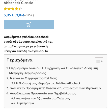
Alfacheck Classic
3,95
€
(
3,19
€
+ΦΠΑ )
Θερμόμετρο γαλλίου Alfacheck
χωρίς υδράργυρο, οικολογικό και
αντιαλλεργικό, με μεγεθυντική
θήκη για εύκολη ανάγνωση. Το
ιδανικό υποκατάστατο του
Περιεχόμενα
υδραργυρικού θερμομέτρου.
Υψηλή ακρίβεια:
Κλασική
Θερμόμετρο Γαλλίου: Η Σύγχρονη και Οικολογική Λύση στη
μέτρηση με την ασφάλεια του
Μέτρηση Θερμοκρασίας
Galinstan.
Τι είναι το Θερμόμετρο Γαλλίου;
Εγγύηση:
2 έτη εγγύηση
Η Πρότασή μας: Θερμόμετρο Γαλλίου Alfacheck
ποιότητας.
Γιατί να το Προτιμήσετε: Πλεονεκτήματα έναντι των Ψηφιακών
Ασφάλεια και Προστασία του Περιβάλλοντος
Υγιεινή:
Απολυμαίνεται εύκολα
με οινόπνευμα ή σαπουνόνερο.
Αποκτήστε την Αξιοπιστία στο Σπίτι σας
Συμπέρασμα
Πλήρες σετ:
Περιλαμβάνει θήκη
προστασίας.