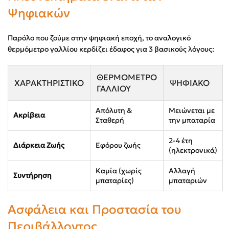
Ψηφιακών
Παρόλο που ζούμε στην ψηφιακή εποχή, το αναλογικό
θερμόμετρο γαλλίου κερδίζει έδαφος για 3 βασικούς λόγους:
ΘΕΡΜΌΜΕΤΡΟ
ΧΑΡΑΚΤΗΡΙΣΤΙΚΌ
ΨΗΦΙΑΚΌ
ΓΑΛΛΊΟΥ
Απόλυτη &
Μειώνεται με
Ακρίβεια
Σταθερή
την μπαταρία
2-4 έτη
Διάρκεια Ζωής
Εφόρου ζωής
(ηλεκτρονικά)
Καμία (χωρίς
Αλλαγή
Συντήρηση
μπαταρίες)
μπαταριών
Ασφάλεια και Προστασία του
Περιβάλλοντος