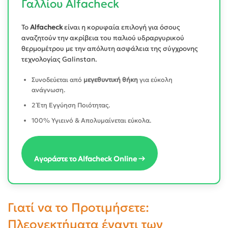
Γαλλίου Alfacheck
Το
Alfacheck
είναι η κορυφαία επιλογή για όσους
αναζητούν την ακρίβεια του παλιού υδραργυρικού
θερμομέτρου με την απόλυτη ασφάλεια της σύγχρονης
τεχνολογίας Galinstan.
Συνοδεύεται από
μεγεθυντική θήκη
για εύκολη
ανάγνωση.
2 Έτη Εγγύηση Ποιότητας.
100% Υγιεινό & Απολυμαίνεται εύκολα.
Αγοράστε το Alfacheck Online →
Γιατί να το Προτιμήσετε:
Πλεονεκτήματα έναντι των