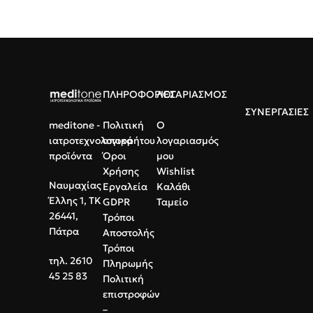
ΠΛΗΡΟΦΟΡΙΕΣ
ΛΟΓΑΡΙΑΣΜΟΣ
ΣΥΝΕΡΓΑΣΙΕΣ
meditone -
Πολιτική
Ο
ιατροτεχνολογικά
απορρήτου
λογαριασμός
προϊόντα
Όροι
μου
Χρήσης
Wishlist
Ναυμαχίας
Εργαλεία
Καλάθι
Έλλης 1, ΤΚ
GDPR
Ταμείο
26441,
Τρόποι
Πάτρα
Αποστολής
Τρόποι
τηλ. 2610
Πληρωμής
45 25 83
Πολιτική
επιστροφών
–