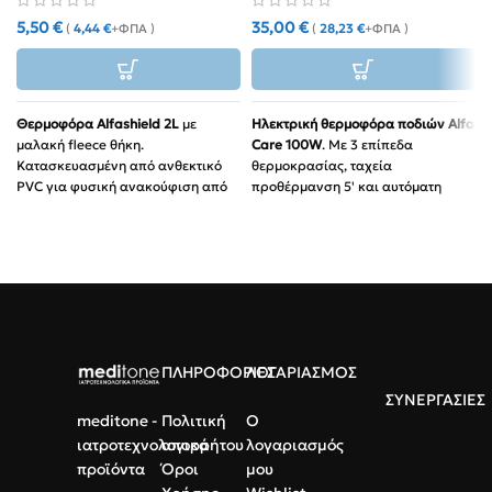
5,50
€
35,00
€
(
4,44
€
+ΦΠΑ )
(
28,23
€
+ΦΠΑ )
Θερμοφόρα Alfashield 2L
με
Ηλεκτρική θερμοφόρα ποδιών Alfa
μαλακή fleece θήκη.
Care 100W
. Με 3 επίπεδα
Κατασκευασμένη από ανθεκτικό
θερμοκρασίας, ταχεία
PVC για φυσική ανακούφιση από
προθέρμανση 5' και αυτόματη
πόνους & εντάσεις.
απενεργοποίηση.
Χρήση:
Ιδανική για μέση,
Υλικό:
Εξαιρετικά απαλή
αυχένα και πόνους περιόδου.
επένδυση μικροϊνών
(Microfiber).
Ασφάλεια:
Με ειδικό πώμα
ασφαλείας και πιστοποίηση BS.
Ασφάλεια:
Αυτόματο κλείσιμο
στα 90 λεπτά.
Διαστάσεις:
30x30x24cm για
ΠΛΗΡΟΦΟΡΙΕΣ
ΛΟΓΑΡΙΑΣΜΟΣ
άνετη εφαρμογή.
ΣΥΝΕΡΓΑΣΙΕΣ
meditone -
Πολιτική
Ο
ιατροτεχνολογικά
απορρήτου
λογαριασμός
προϊόντα
Όροι
μου