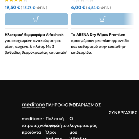
19,50
€
6,00
€
(
15,73
€
+ΦΠΑ )
(
4,84
€
+ΦΠΑ )
Ηλεκτρική θερμοφόρα Alfacheck
Τα
ABENA Dry Wipes Premium
για στοχευμένη ανακούφιση σε
προσφέρουν premium φροντίδα
μέση, αυχένα & πλάτη. Με 3
και καθαρισμό στην ευαίσθητη
βαθμίδες θερμοκρασίας και απαλή
επιδερμίδα.
επένδυση.
Κορυφαία επιλογή για την
Ασφάλεια:
Σύστημα προστασίας
περιποίηση ασθενών.
από υπερθέρμανση.
100% βισκόζη για μέγιστη
Ευκολία:
Γρήγορη προθέρμανση
απαλότητα σε βρέφη και
και απλό χειριστήριο.
ενήλικες.
Ποιότητα:
Πιστοποίηση CE για
Απαραίτητα για τη διαχείριση
ασφαλή καθημερινή χρήση.
της ακράτειας.
ΠΛΗΡΟΦΟΡΙΕΣ
ΛΟΓΑΡΙΑΣΜΟΣ
Υψηλή απορροφητικότητα
ΣΥΝΕΡΓΑΣΙΕΣ
επιπέδου 4 για επαγγελματική
meditone -
Πολιτική
Ο
χρήση.
ιατροτεχνολογικά
απορρήτου
λογαριασμός
προϊόντα
Όροι
μου
Χρήσης
Wishlist