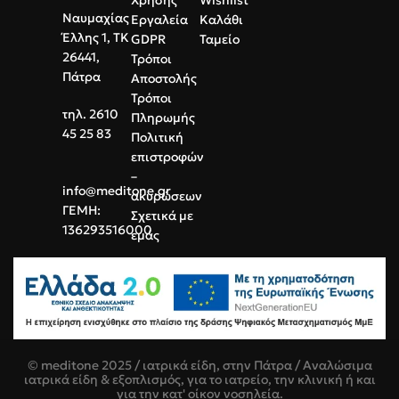
Ναυμαχίας
Εργαλεία
Καλάθι
Έλλης 1, ΤΚ
GDPR
Ταμείο
26441,
Τρόποι
Πάτρα
Αποστολής
Τρόποι
τηλ. 2610
Πληρωμής
45 25 83
Πολιτική
επιστροφών
–
info@meditone.gr
ακυρώσεων
ΓΕΜΗ:
Σχετικά με
136293516000
εμάς
© meditone 2025 / ιατρικά είδη, στην Πάτρα / Αναλώσιμα
ιατρικά είδη & εξοπλισμός, για το ιατρείο, την κλινική ή και
για την κατ' οίκον νοσηλεία.