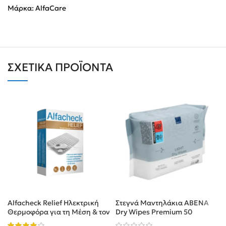
Μάρκα:
AlfaCare
ΣΧΕΤΙΚΆ ΠΡΟΪΌΝΤΑ
Alfacheck Relief Ηλεκτρική
Στεγνά Μαντηλάκια ABENA
Θερμοφόρα για τη Μέση & τον
Dry Wipes Premium 50
Αυχένα
τεμάχια