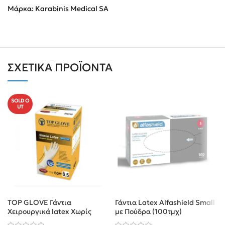
Μάρκα:
Karabinis Medical SA
ΣΧΕΤΙΚΆ ΠΡΟΪΌΝΤΑ
SOLD O
UT
TOP GLOVE Γάντια
Γάντια Latex Alfashield Small
Χειρουργικά latex Χωρίς
με Πούδρα (100τμχ)
Πούδρα 50 Ζεύγη