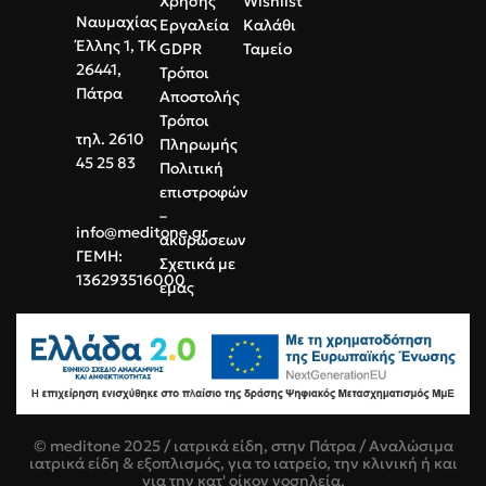
Χρήσης
Wishlist
Ναυμαχίας
Εργαλεία
Καλάθι
Έλλης 1, ΤΚ
GDPR
Ταμείο
26441,
Τρόποι
Πάτρα
Αποστολής
Τρόποι
τηλ. 2610
Πληρωμής
45 25 83
Πολιτική
επιστροφών
–
info@meditone.gr
ακυρώσεων
ΓΕΜΗ:
Σχετικά με
136293516000
εμάς
© meditone 2025 / ιατρικά είδη, στην Πάτρα / Αναλώσιμα
ιατρικά είδη & εξοπλισμός, για το ιατρείο, την κλινική ή και
για την κατ' οίκον νοσηλεία.