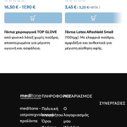
16,50
€
–
17,90
€
3,45
€
(
3,25
€
+ΦΠΑ )
Γάντια χειρουργικά TOP GLOVE
Γάντια Latex Alfashield Small
από φυσικό λάτεξ χωρίς πούδρα,
(100τμχ). Με ελαφριά πούδρα,
αποστειρωμένα για μέγιστη
αμφιδέξια και ανθεκτικά για
υγιεινή και ασφάλεια.
μέγιστη αίσθηση αφής.
Χωρίς πούδρα:
Μειώνει τον
Ποιότητα:
Φυσικό latex,
κίνδυνο αλλεργιών και
πιστοποίηση CE.
ερεθισμών.
Χρήση:
Ιδανικά για ιατρεία,
Υψηλή αντοχή:
Εξαιρετική
αισθητική και εστίαση.
ελαστικότητα και αίσθηση αφής.
Συσκευασία:
50 ζεύγη ιδανικά
για κλινικές και νοσοκομεία.
ΠΛΗΡΟΦΟΡΙΕΣ
ΛΟΓΑΡΙΑΣΜΟΣ
ΣΥΝΕΡΓΑΣΙΕΣ
meditone -
Πολιτική
Ο
ιατροτεχνολογικά
απορρήτου
λογαριασμός
προϊόντα
Όροι
μου