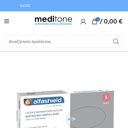
BLOG
0
/
0,00
€