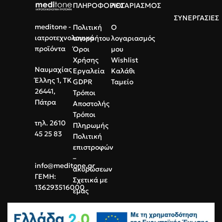
ΠΛΗΡΟΦΟΡΙΕΣ
ΛΟΓΑΡΙΑΣΜΟΣ
(PE) υψηλής ποιότητας
ΣΥΝΕΡΓΑΣΙΕΣ
Σχεδιασμός:
Σαγρέ επιφάνεια
meditone -
Πολιτική
Ο
για αντιολισθητική δράση
ιατροτεχνολογικά
απορρήτου
λογαριασμός
Ποσότητα:
Συσκευασία 100
προϊόντα
Όροι
μου
τεμαχίων
Χρήσης
Wishlist
Ναυμαχίας
Εργαλεία
Καλάθι
Έλλης 1, ΤΚ
GDPR
Ταμείο
26441,
Τρόποι
Πάτρα
Αποστολής
Τρόποι
τηλ. 2610
Πληρωμής
45 25 83
Πολιτική
επιστροφών
–
info@meditone.gr
ακυρώσεων
ΓΕΜΗ:
Σχετικά με
136293516000
εμάς