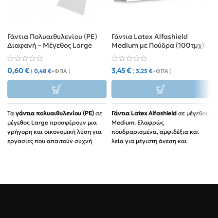
Γάντια Πολυαιθυλενίου (PE)
Γάντια Latex Alfashield
Διαφανή – Μέγεθος Large
Medium με Πούδρα (100τμχ)
(100 Τεμάχια)
0,60
€
3,45
€
(
0,48
€
+ΦΠΑ )
(
3,25
€
+ΦΠΑ )
Τα
γάντια πολυαιθυλενίου (PE)
σε
Γάντια Latex Alfashield
σε μέγεθος
μέγεθος Large προσφέρουν μια
Medium. Ελαφρώς
γρήγορη και οικονομική λύση για
πουδραρισμένα, αμφιδέξια και
εργασίες που απαιτούν συχνή
λεία για μέγιστη άνεση και
εναλλαγή γαντιών και βασική
σταθερότητα.
προστασία. Με σαγρέ (ανάγλυφη)
Συσκευασία:
100 τεμάχια.
επιφάνεια για καλύτερο κράτημα
Πιστοποίηση:
Σήμανση CE,
και αμφιδέξιο σχεδιασμό, είναι
ευρωπαϊκών προδιαγραφών.
ιδανικά για χρήση σε χώρους
εστίασης, πρατήρια καυσίμων και
οικιακές εργασίες.
Υλικό:
Ανθεκτικό πολυαιθυλένιο